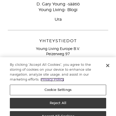
D. Gary Young -säätiö
Young Living- Blogi
Ura
YHTEYSTIEDOT
Young Living Europe B.V.
Peizerweg 97
9727 AJ Groningen
Netherlands
By clicking “Accept All Cookies”, you agree to the
storing of cookies on your device to enhance site
Ilmainen yhteydenotto lankanumeroista Suomesta
0800
navigation, analyze site usage, and assist in our
913 239
marketing efforts.
Privacy Policy
Email: asiakaspalvelu@youngliving.com
Cookie Settings
Tekijänoikeus © 2021 Young Living Essential Oils. Kaikki oikeudet
pidätetään. |
Reject All
Yksityisyydensuoja