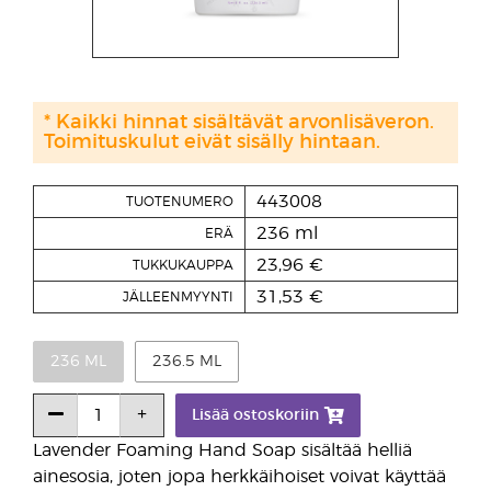
* Kaikki hinnat sisältävät arvonlisäveron.
Toimituskulut eivät sisälly hintaan.
443008
TUOTENUMERO
236 ml
ERÄ
23,96 €
TUKKUKAUPPA
31,53 €
JÄLLEENMYYNTI
236 ML
236.5 ML
Lisää ostoskoriin
Lavender Foaming Hand Soap sisältää helliä
ainesosia, joten jopa herkkäihoiset voivat käyttää