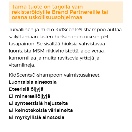
Tämä tuote on tarjolla vain
rekisteröidyille Brand Partnereille tai
osana uskollisuusohjelmaa.
Turvallinen ja mieto KidScents®-shampoo auttaa
säilyttämään lasten herkän ihon oikean pH-
tasapainon. Se sisältää hiuksia vahvistavaa
luontaista MSM-rikkiyhdistettä, aloe veraa,
kamomillaa ja muita ravitsevia yrttejä ja
vitamiineja.
KidScents®-shampoon valmistusaineet:
Luontaisia ainesosia
Eteerisiä öljyjä
Ei mineraaliöljyjä
Ei synteettisiä hajusteita
Ei keinotekoisia väriaineita
Ei myrkyllisiä ainesosia