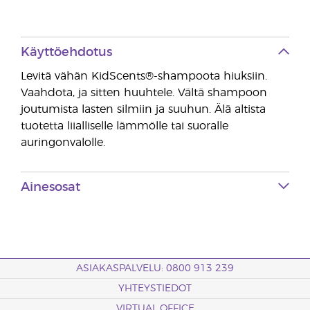
Käyttöehdotus
Levitä vähän KidScents®-shampoota hiuksiin.
Vaahdota, ja sitten huuhtele. Vältä shampoon
joutumista lasten silmiin ja suuhun. Älä altista
tuotetta liialliselle lämmölle tai suoralle
auringonvalolle.
Ainesosat
ASIAKASPALVELU: 0800 913 239
YHTEYSTIEDOT
VIRTUAL OFFICE