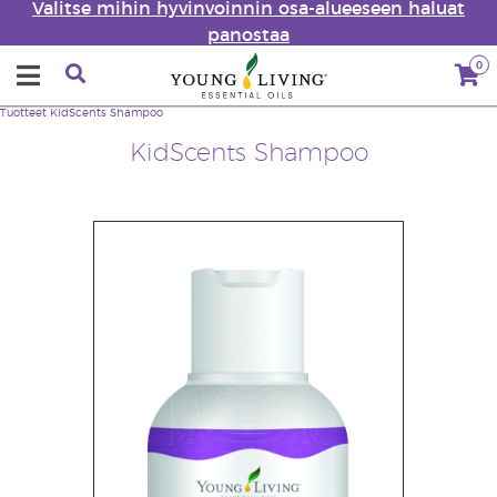
Valitse mihin hyvinvoinnin osa-alueeseen haluat
panostaa
0
Tuotteet
KidScents Shampoo
KidScents Shampoo