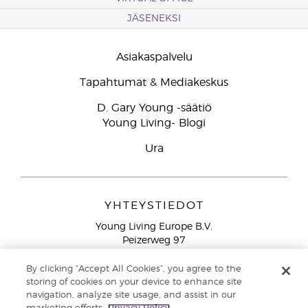
JÄSENEKSI
Asiakaspalvelu
Tapahtumat & Mediakeskus
D. Gary Young -säätiö
Young Living- Blogi
Ura
YHTEYSTIEDOT
Young Living Europe B.V.
Peizerweg 97
9727 AJ Groningen
Netherlands
By clicking “Accept All Cookies”, you agree to the
storing of cookies on your device to enhance site
Ilmainen yhteydenotto lankanumeroista Suomesta
0800
navigation, analyze site usage, and assist in our
913 239