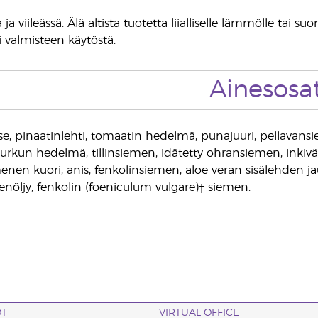
 ja viileässä. Älä altista tuotetta liialliselle lämmölle tai s
si valmisteen käytöstä.
Ainesosa
se, pinaatinlehti, tomaatin hedelmä, punajuuri, pellavans
kurkun hedelmä, tillinsiemen, idätetty ohransiemen, inkiväär
enen kuori, anis, fenkolinsiemen, aloe veran sisälehden j
nöljy, fenkolin (foeniculum vulgare)† siemen.
OT
VIRTUAL OFFICE