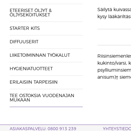
Säilytä kuivassa
ETEERISET ÖLJYT &
ÖLJYSEKOITUKSET
kysy lääkäriltä
STARTER KITS
DIFFUUSERIT
LIIKETOIMINNAN TYÖKALUT
Riisinsiemenle
kukinto/varsi, 
HYGIENIATUOTTEET
psylliuminsiem
anisum)† sieme
ERILAISIIN TARPEISIIN
TEE OSTOKSIA VUODENAJAN
MUKAAN
ASIAKASPALVELU: 0800 913 239
YHTEYSTIED