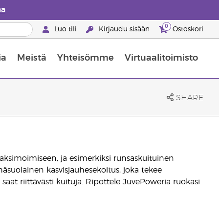
aa
0
Luo tili
Kirjaudu sisään
Ostoskori
ia
Meistä
Yhteisömme
Virtuaalitoimisto
nus valikoiduista ihonhoitotuotteista
Young Livingin ravintolisäopas
Miten eteerisiä öljyjä käytetään
SHARE
ksimoimiseen, ja esimerkiksi runsaskuituinen
häsuolainen kasvisjauhesekoitus, joka tekee
 saat riittävästi kuituja. Ripottele JuvePoweria ruokasi