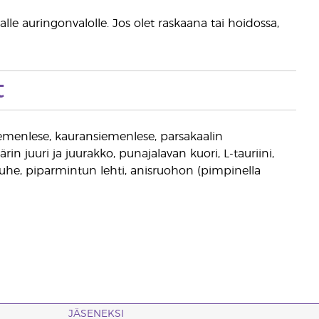
uoralle auringonvalolle. Jos olet raskaana tai hoidossa,
t
iemenlese, kauransiemenlese, parsakaalin
in juuri ja juurakko, punajalavan kuori, L-tauriini,
auhe, piparmintun lehti, anisruohon (pimpinella
JÄSENEKSI