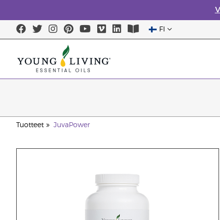
V
FI
Tuotteet
JuvaPower