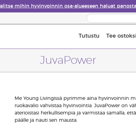
alitse mihin hyvinvoinnin osa-alueeseen haluat panost
Tutustu
Tee ostoks
Eteeristen öljyjen turvallisuus
Viimeinen mahdollisuus: 50 % alen
JuvaPower
Me Young Livingissä pyrimme aina hyvinvoinnin ma
ruokavalio vahvistaa hyvinvointia. JuvaPower on vä
aterioistasi herkullisempia ja varmistaa samalla, että
päälle ja nauti sen mausta.