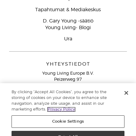
Tapahtumat & Mediakeskus
D. Gary Young -säätiö
Young Living- Blogi
Ura
YHTEYSTIEDOT
Young Living Europe B.V.
Peizerweg 97
9727 AJ Groningen
Netherlands
By clicking “Accept All Cookies”, you agree to the
storing of cookies on your device to enhance site
Ilmainen yhteydenotto lankanumeroista Suomesta
0800
navigation, analyze site usage, and assist in our
913 239
marketing efforts.
Privacy Policy
Email: asiakaspalvelu@youngliving.com
Cookie Settings
Tekijänoikeus © 2021 Young Living Essential Oils. Kaikki oikeudet