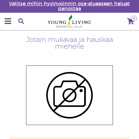
Valitse mihin hyvinvoinnin osa-alueeseen haluat
panostaa
0
Jotain mukavaa ja hauskaa
miehelle