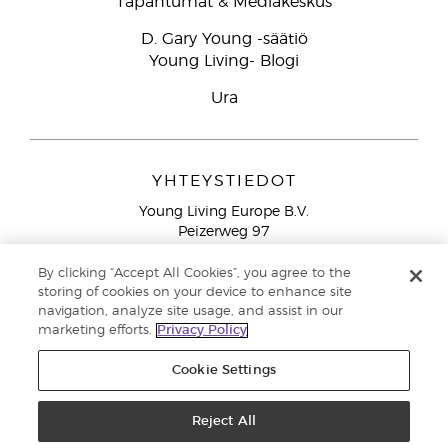
Tapahtumat & Mediakeskus
D. Gary Young -säätiö
Young Living- Blogi
Ura
YHTEYSTIEDOT
Young Living Europe B.V.
Peizerweg 97
9727 AJ Groningen
Netherlands
By clicking “Accept All Cookies”, you agree to the
storing of cookies on your device to enhance site
Ilmainen yhteydenotto lankanumeroista Suomesta
0800
navigation, analyze site usage, and assist in our
913 239
marketing efforts.
Privacy Policy
Email: asiakaspalvelu@youngliving.com
Cookie Settings
Tekijänoikeus © 2021 Young Living Essential Oils. Kaikki oikeudet
pidätetään. |
Reject All
Yksityisyydensuoja