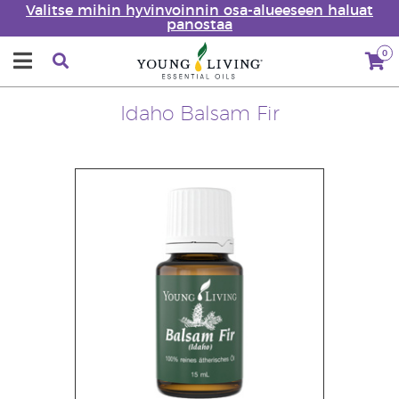
Valitse mihin hyvinvoinnin osa-alueeseen haluat
panostaa
0
Idaho Balsam Fir