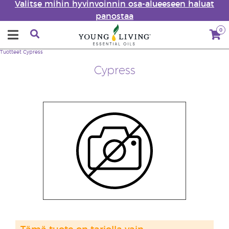
Valitse mihin hyvinvoinnin osa-alueeseen haluat
panostaa
0
Tuotteet
Cypress
Cypress