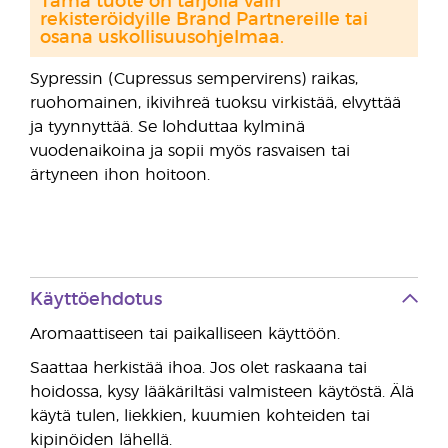
Tämä tuote on tarjolla vain
rekisteröidyille Brand Partnereille tai
osana uskollisuusohjelmaa.
Sypressin (Cupressus sempervirens) raikas,
ruohomainen, ikivihreä tuoksu virkistää, elvyttää
ja tyynnyttää. Se lohduttaa kylminä
vuodenaikoina ja sopii myös rasvaisen tai
ärtyneen ihon hoitoon.
Käyttöehdotus
Aromaattiseen tai paikalliseen käyttöön.
Saattaa herkistää ihoa. Jos olet raskaana tai
hoidossa, kysy lääkäriltäsi valmisteen käytöstä. Älä
käytä tulen, liekkien, kuumien kohteiden tai
kipinöiden lähellä.