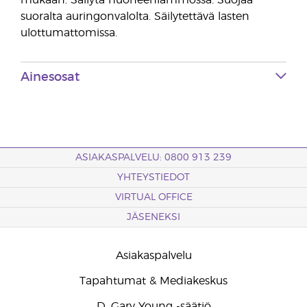
mukaan. Säilytä huoneenlämmössä. Suojaa
suoralta auringonvalolta. Säilytettävä lasten
ulottumattomissa.
Ainesosat
ASIAKASPALVELU: 0800 913 239
YHTEYSTIEDOT
VIRTUAL OFFICE
JÄSENEKSI
Asiakaspalvelu
Tapahtumat & Mediakeskus
D. Gary Young -säätiö