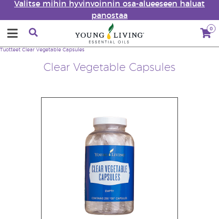
Valitse mihin hyvinvoinnin osa-alueeseen haluat
panostaa
0
Tuotteet
Clear Vegetable Capsules
Clear Vegetable Capsules