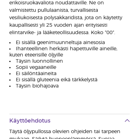
erikoisruokavaliota noudattaville. Ne on
valmistettu pullulaanista, turvallisesta
vesiliukoisesta polysakkaridista, jota on käytetty
kaupallisesti yli 25 vuoden ajan erityisesti
elintarvike- ja lääketeollisuudessa. Koko ”00”.
Ei sisällä geenimuunneltuja ainesosia
Ihanteellinen herkästi hapettuville aineille,
kuten eteerisille öljyille
Täysin luonnollinen
Sopii vegaaneille
Ei säilöntäaineita
Ei sisällä gluteenia eikä tärkkelystä
Täysin biohajoava
Käyttöehdotus
Täytä öljypullossa olevien ohjeiden tai tarpeen