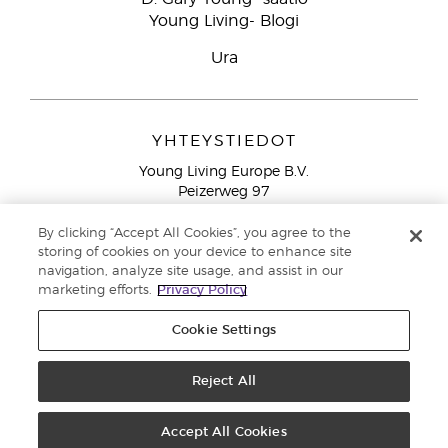
Young Living- Blogi
Ura
YHTEYSTIEDOT
Young Living Europe B.V.
Peizerweg 97
9727 AJ Groningen
Netherlands
By clicking “Accept All Cookies”, you agree to the
storing of cookies on your device to enhance site
Ilmainen yhteydenotto lankanumeroista Suomesta
0800
navigation, analyze site usage, and assist in our
913 239
marketing efforts.
Privacy Policy
Email: asiakaspalvelu@youngliving.com
Cookie Settings
Tekijänoikeus © 2021 Young Living Essential Oils. Kaikki oikeudet
pidätetään. |
Reject All
Yksityisyydensuoja
Accept All Cookies