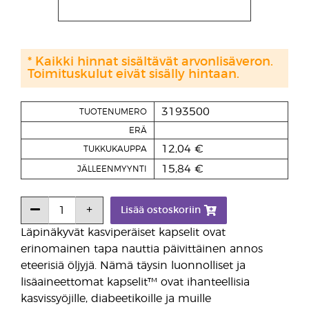
* Kaikki hinnat sisältävät arvonlisäveron.
Toimituskulut eivät sisälly hintaan.
3193500
TUOTENUMERO
ERÄ
12,04 €
TUKKUKAUPPA
15,84 €
JÄLLEENMYYNTI
Lisää ostoskoriin
Läpinäkyvät kasviperäiset kapselit ovat
erinomainen tapa nauttia päivittäinen annos
eteerisiä öljyjä. Nämä täysin luonnolliset ja
lisäaineettomat kapselit™ ovat ihanteellisia
kasvissyöjille, diabeetikoille ja muille