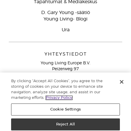
Tapahtumat & Mediakeskus
D. Gary Young -säätiö
Young Living- Blogi
Ura
YHTEYSTIEDOT
Young Living Europe B.V.
Peizerweg 97
9727 AJ Groningen
Netherlands
By clicking “Accept All Cookies”, you agree to the
storing of cookies on your device to enhance site
Ilmainen yhteydenotto lankanumeroista Suomesta
0800
navigation, analyze site usage, and assist in our
913 239
marketing efforts.
Privacy Policy
Email: asiakaspalvelu@youngliving.com
Cookie Settings
Tekijänoikeus © 2021 Young Living Essential Oils. Kaikki oikeudet
pidätetään. |
Reject All
Yksityisyydensuoja