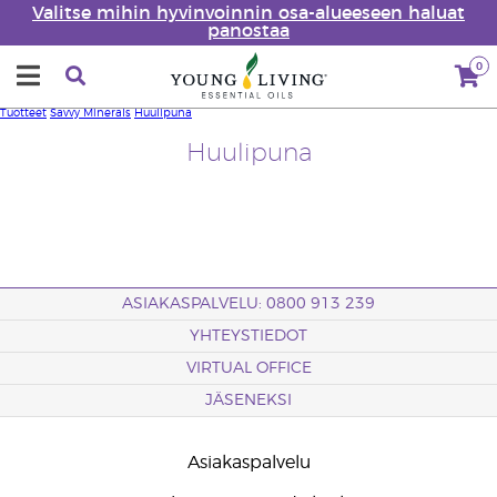
Valitse mihin hyvinvoinnin osa-alueeseen haluat
panostaa
0
Tuotteet
Savvy Minerals
Huulipuna
Huulipuna
ASIAKASPALVELU: 0800 913 239
YHTEYSTIEDOT
VIRTUAL OFFICE
JÄSENEKSI
Asiakaspalvelu