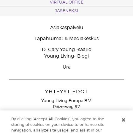
VIRTUAL OFFICE
JÄSENEKSI
Asiakaspalvelu
Tapahtumat & Mediakeskus
D. Gary Young -säätiö
Young Living- Blogi
Ura
YHTEYSTIEDOT
Young Living Europe B.V.
Peizerweg 97
9727 AJ Groningen
Netherlands
By clicking “Accept All Cookies”, you agree to the
storing of cookies on your device to enhance site
Ilmainen yhteydenotto lankanumeroista Suomesta
0800
navigation, analyze site usage, and assist in our