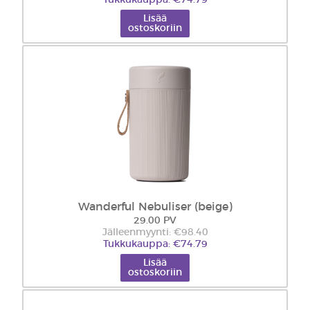
Tukkukauppa: €74.79
Lisää
ostoskoriin
Wanderful Nebuliser (beige)
29.00 PV
Jälleenmyynti: €98.40
Tukkukauppa: €74.79
Lisää
ostoskoriin