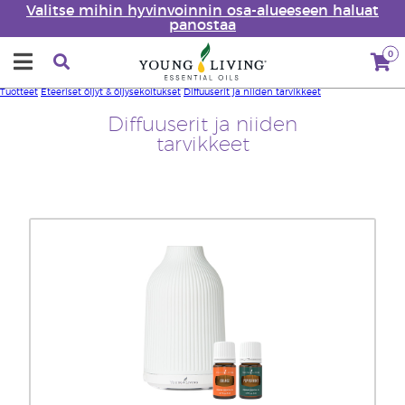
Valitse mihin hyvinvoinnin osa-alueeseen haluat
panostaa
0
Tuotteet
Eteeriset öljyt & öljysekoitukset
Diffuuserit ja niiden tarvikkeet
Diffuuserit ja niiden
tarvikkeet