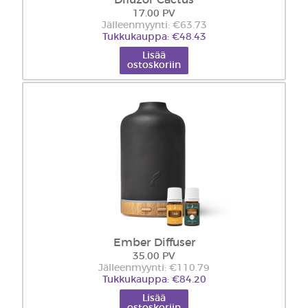
Difuzor Cactus
17.00 PV
Jälleenmyynti: €63.73
Tukkukauppa: €48.43
Lisää
ostoskoriin
Ember Diffuser
35.00 PV
Jälleenmyynti: €110.79
Tukkukauppa: €84.20
Lisää