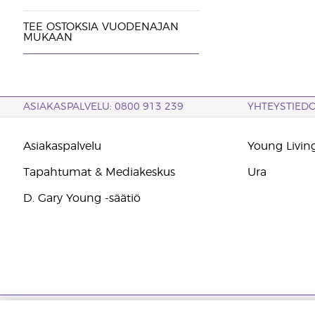
TEE OSTOKSIA VUODENAJAN
MUKAAN
ASIAKASPALVELU: 0800 913 239
YHTEYSTIED
Asiakaspalvelu
Young Living
Tapahtumat & Mediakeskus
Ura
D. Gary Young -säätiö
Tekijänoikeus © 2021 Young Living Essential Oils. Kaikki oikeudet pidät