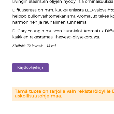
Livingin eteeristen öljyjen hyödyllisiä ominaisuuksi
Diffuuserissa on mm. kuuksi erilaista LED-valovaiht
helppo pullonvaihtomekanismi. AromaLux tekee kodi
harmoninen ja rauhallinen tunnelma.
D. Gary Youngin muiston kunniaksi AromaLux Diffu
kaikkien rakastamaa Thieves®-öljysekoitusta.
Sisältää: Thieves® – 15 ml
Käyttöohjekirja
Tämä tuote on tarjolla vain rekisteröidyille 
uskollisuusohjelmaa.