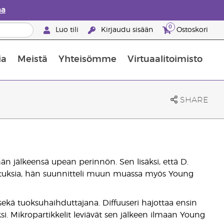
aa
0
Luo tili
Kirjaudu sisään
Ostoskori
ia
Meistä
Yhteisömme
Virtuaalitoimisto
nus valikoiduista ihonhoitotuotteista
Young Livingin ravintolisäopas
Miten eteerisiä öljyjä käytetään
SHARE
n jälkeensä upean perinnön. Sen lisäksi, että D.
ekoituksia, hän suunnitteli muun muassa myös Young
ekä tuoksuhaihduttajana. Diffuuseri hajottaa ensin
ksi. Mikropartikkelit leviävät sen jälkeen ilmaan Young