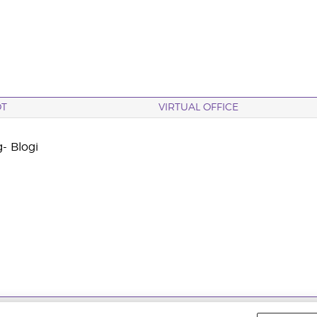
OT
VIRTUAL OFFICE
- Blogi
etään. |
Yksityisyydensuoja