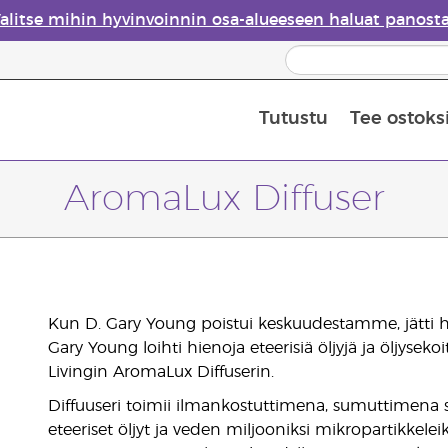
alitse mihin hyvinvoinnin osa-alueeseen haluat panost
Tutustu
Tee ostoks
Eteeristen öljyjen turvallisuus
Viimeinen mahdollisuus: 50 % alen
AromaLux Diffuser
Kun D. Gary Young poistui keskuudestamme, jätti hä
Gary Young loihti hienoja eteerisiä öljyjä ja öljys
Livingin AromaLux Diffuserin.
Diffuuseri toimii ilmankostuttimena, sumuttimena s
eteeriset öljyt ja veden miljooniksi mikropartikkelei