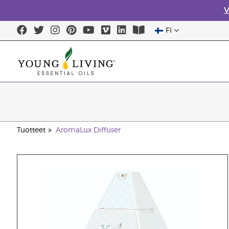
V
FI
Tuotteet
AromaLux Diffuser