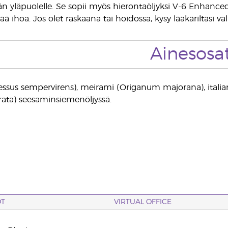
n yläpuolelle. Se sopii myös hierontaöljyksi V-6 Enhanced
ää ihoa. Jos olet raskaana tai hoidossa, kysy lääkäriltäsi v
Ainesosa
essus sempervirens), meirami (Origanum majorana), italian
ata) seesaminsiemenöljyssä.
OT
VIRTUAL OFFICE