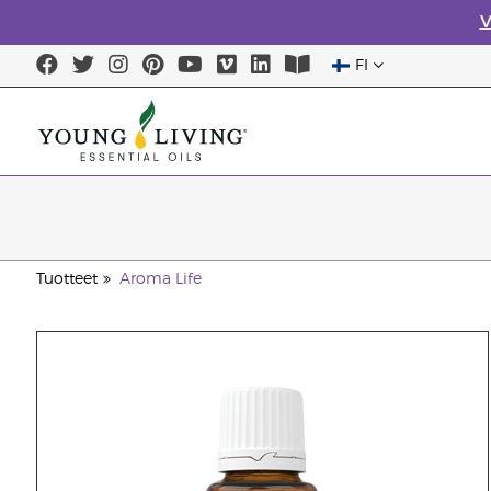
V
FI
Tuotteet
Aroma Life