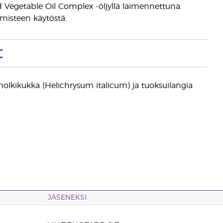
 Vegetable Oil Complex -öljyllä laimennettuna.
almisteen käytöstä.
t
olkikukka (Helichrysum italicum) ja tuoksuilangia
JÄSENEKSI