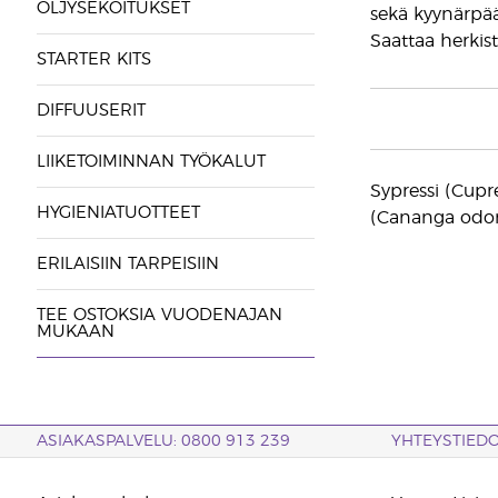
ÖLJYSEKOITUKSET
sekä kyynärpää
Saattaa herkist
STARTER KITS
DIFFUUSERIT
LIIKETOIMINNAN TYÖKALUT
Sypressi (Cupr
HYGIENIATUOTTEET
(Cananga odor
ERILAISIIN TARPEISIIN
TEE OSTOKSIA VUODENAJAN
MUKAAN
ASIAKASPALVELU: 0800 913 239
YHTEYSTIED