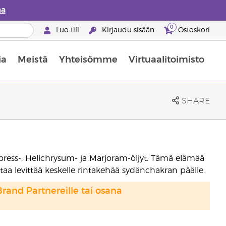
aa
0
Luo tili
Kirjaudu sisään
Ostoskori
ia
Meistä
Yhteisömme
Virtuaalitoimisto
nus valikoiduista ihonhoitotuotteista
Young Livingin ravintolisäopas
Miten eteerisiä öljyjä käytetään
SHARE
ypress-, Helichrysum- ja Marjoram-öljyt. Tämä elämää
attaa levittää keskelle rintakehää sydänchakran päälle.
Brand Partnereille tai osana