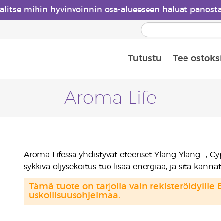
alitse mihin hyvinvoinnin osa-alueeseen haluat panost
Tutustu
Tee ostoks
Eteeristen öljyjen turvallisuus
Viimeinen mahdollisuus: 50 % alen
Aroma Life
Aroma Lifessa yhdistyvät eteeriset Ylang Ylang -, C
sykkivä öljysekoitus tuo lisää energiaa, ja sitä kann
Tämä tuote on tarjolla vain rekisteröidyille 
uskollisuusohjelmaa.