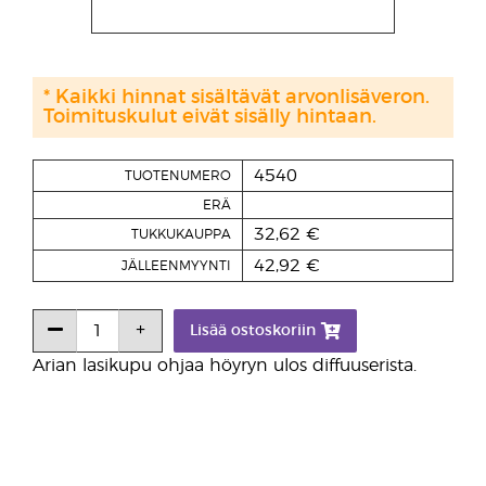
* Kaikki hinnat sisältävät arvonlisäveron.
Toimituskulut eivät sisälly hintaan.
4540
TUOTENUMERO
ERÄ
32,62 €
TUKKUKAUPPA
42,92 €
JÄLLEENMYYNTI
Lisää ostoskoriin
Arian lasikupu ohjaa höyryn ulos diffuuserista.