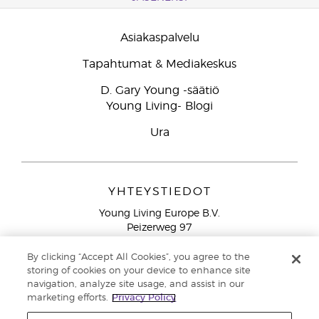
Asiakaspalvelu
Tapahtumat & Mediakeskus
D. Gary Young -säätiö
Young Living- Blogi
Ura
YHTEYSTIEDOT
Young Living Europe B.V.
Peizerweg 97
9727 AJ Groningen
Netherlands
By clicking “Accept All Cookies”, you agree to the
storing of cookies on your device to enhance site
Ilmainen yhteydenotto lankanumeroista Suomesta
0800
navigation, analyze site usage, and assist in our
913 239
marketing efforts.
Privacy Policy
Email: asiakaspalvelu@youngliving.com