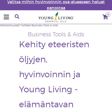
Valitse mihin hyvinvoinnin osa-alueeseen haluat
panostaa
0
Mahdollisuudet
Tuotteet
Business Tools & Aids
Business Tools & Aids
Kehity eteeristen
öljyjen,
hyvinvoinnin ja
Young Living -
elämäntavan