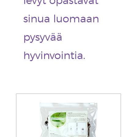
levyt opastavat
sinua luomaan
pysyvää
hyvinvointia.