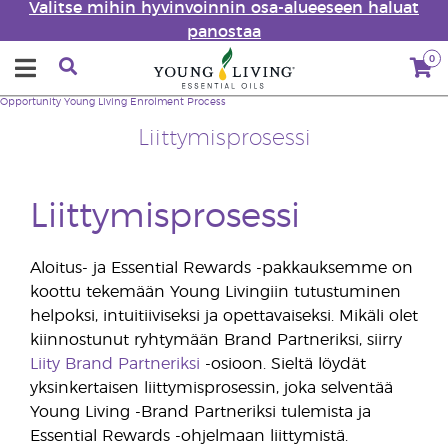
Valitse mihin hyvinvoinnin osa-alueeseen haluat
panostaa
0
Opportunity
Young Living Enrolment Process
Liittymisprosessi
Liittymisprosessi
Aloitus- ja Essential Rewards -pakkauksemme on
koottu tekemään Young Livingiin tutustuminen
helpoksi, intuitiiviseksi ja opettavaiseksi. Mikäli olet
kiinnostunut ryhtymään Brand Partneriksi, siirry
Liity Brand Partneriksi
-osioon. Sieltä löydät
yksinkertaisen liittymisprosessin, joka selventää
Young Living -Brand Partneriksi tulemista ja
Essential Rewards -ohjelmaan liittymistä.