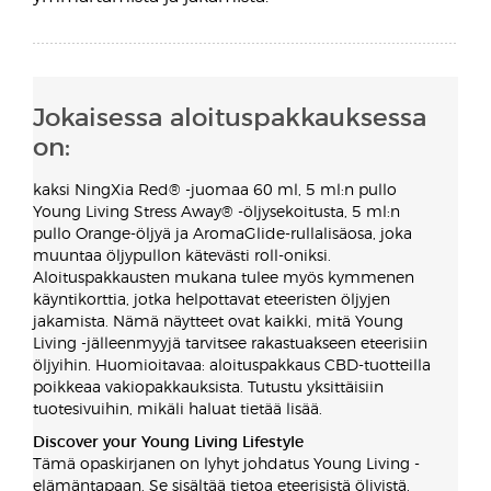
Jokaisessa aloituspakkauksessa
on:
kaksi NingXia Red® -juomaa 60 ml, 5 ml:n pullo
Young Living Stress Away® -öljysekoitusta, 5 ml:n
pullo Orange-öljyä ja AromaGlide-rullalisäosa, joka
muuntaa öljypullon kätevästi roll-oniksi.
Aloituspakkausten mukana tulee myös kymmenen
käyntikorttia, jotka helpottavat eteeristen öljyjen
jakamista. Nämä näytteet ovat kaikki, mitä Young
Living -jälleenmyyjä tarvitsee rakastuakseen eteerisiin
öljyihin. Huomioitavaa: aloituspakkaus CBD-tuotteilla
poikkeaa vakiopakkauksista. Tutustu yksittäisiin
tuotesivuihin, mikäli haluat tietää lisää.
Discover your Young Living Lifestyle
Tämä opaskirjanen on lyhyt johdatus Young Living -
elämäntapaan. Se sisältää tietoa eteerisistä öljyistä,