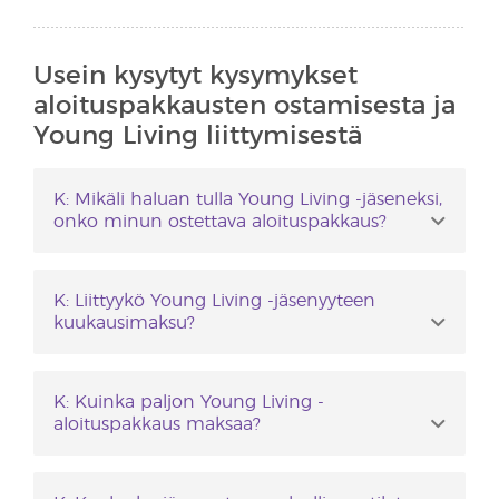
Usein kysytyt kysymykset
aloituspakkausten ostamisesta ja
Young Living liittymisestä
K: Mikäli haluan tulla Young Living -jäseneksi,
onko minun ostettava aloituspakkaus?
V: Ei. Emme vaadi aloituspakkauksen
ostamista.
K: Liittyykö Young Living -jäsenyyteen
kuukausimaksu?
V: Ei, emme peri jäsenyydestä
kuukausimaksua.
K: Kuinka paljon Young Living -
aloituspakkaus maksaa?
V: Hinnat vaihtelevat pakkauksesta riippuen.