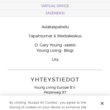
sivuihimme lukeaksesi lisää öljyjen
VIRTUAL OFFICE
hinnoittelusta. Young Living -jäsenet saavat
JÄSENEKSI
24 % alennuksen tukkumyyntihinnoista.
Asiakaspalvelu
Tapahtumat & Mediakeskus
D. Gary Young -säätiö
Young Living- Blogi
Ura
YHTEYSTIEDOT
Young Living Europe B.V.
Peizerweg 97
9727 AJ Groningen
Netherlands
By clicking “Accept All Cookies”, you agree to the
storing of cookies on your device to enhance site
Ilmainen yhteydenotto lankanumeroista Suomesta
0800