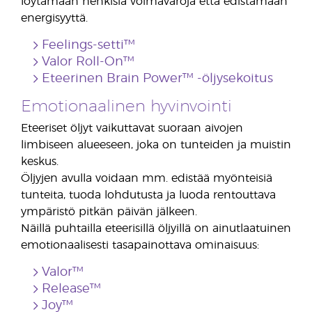
löytämään henkisiä voimavaroja että edistämään
energisyyttä.
Feelings-setti™
Valor Roll-On™
Eteerinen Brain Power™ -öljysekoitus
Emotionaalinen hyvinvointi
Eteeriset öljyt vaikuttavat suoraan aivojen
limbiseen alueeseen, joka on tunteiden ja muistin
keskus.
Öljyjen avulla voidaan mm. edistää myönteisiä
tunteita, tuoda lohdutusta ja luoda rentouttava
ympäristö pitkän päivän jälkeen.
Näillä puhtailla eteerisillä öljyillä on ainutlaatuinen
emotionaalisesti tasapainottava ominaisuus:
Valor™
Release™
Joy™