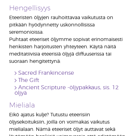
Hengellisyys
Eteeristen öljyjen rauhoittavaa vaikutusta on
pitkään hyödynnetty uskonnollisissa
seremonioissa.
Puhtaat eteeriset öljymme sopivat erinomaisesti
henkisten harjoitusten yhteyteen. Käytä näitä
meditatiivisia eteerisiä öljyjä diffuuserissa tai
suoraan hengitettynä:
Sacred Frankincense
The Gift
Ancient Scripture -öljypakkaus, sis. 12
öljyä
Mieliala
Eikö ajatus kulje? Tutustu eteerisiin
öljysekoituksiin, joilla on voimakas vaikutus
mielialaan. Nämä eteeriset öljyt auttavat sekä