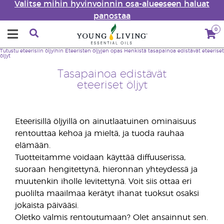
Valitse mihin hyvinvoinnin osa-alueeseen haluat
panostaa
0
Tutustu eteerisiin öljyihin
Eteeristen öljyjen opas
Henkistä tasapainoa edistävät eteeriset
öljyt
Tasapainoa edistävät
eteeriset öljyt
Eteerisillä öljyillä on ainutlaatuinen ominaisuus
rentouttaa kehoa ja mieltä, ja tuoda rauhaa
elämään.
Tuotteitamme voidaan käyttää diffuuserissa,
suoraan hengitettynä, hieronnan yhteydessä ja
muutenkin iholle levitettynä. Voit siis ottaa eri
puolilta maailmaa kerätyt ihanat tuoksut osaksi
jokaista päivääsi.
Oletko valmis rentoutumaan? Olet ansainnut sen.