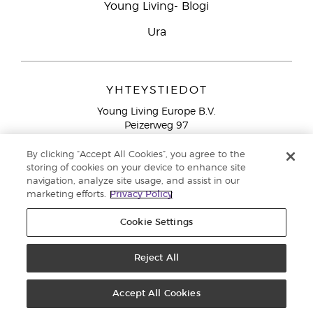
Young Living- Blogi
Ura
YHTEYSTIEDOT
Young Living Europe B.V.
Peizerweg 97
9727 AJ Groningen
Netherlands
By clicking “Accept All Cookies”, you agree to the
storing of cookies on your device to enhance site
Ilmainen yhteydenotto lankanumeroista Suomesta
0800
navigation, analyze site usage, and assist in our
913 239
marketing efforts.
Privacy Policy
Email: asiakaspalvelu@youngliving.com
Cookie Settings
Tekijänoikeus © 2021 Young Living Essential Oils. Kaikki oikeudet
pidätetään. |
Reject All
Yksityisyydensuoja
Accept All Cookies