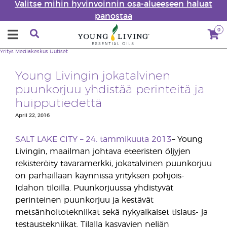
Valitse mihin hyvinvoinnin osa-alueeseen haluat
panostaa
0
Yritys
Mediakeskus
Uutiset
Young Livingin jokatalvinen
puunkorjuu yhdistää perinteitä ja
huipputiedettä
April 22, 2016
SALT LAKE CITY – 24. tammikuuta 2013
– Young
Livingin, maailman johtava eteeristen öljyjen
rekisteröity tavaramerkki, jokatalvinen puunkorjuu
on parhaillaan käynnissä yrityksen pohjois-
Idahon tiloilla. Puunkorjuussa yhdistyvät
perinteinen puunkorjuu ja kestävät
metsänhoitotekniikat sekä nykyaikaiset tislaus- ja
testaustekniikat. Tilalla kasvavien neljän