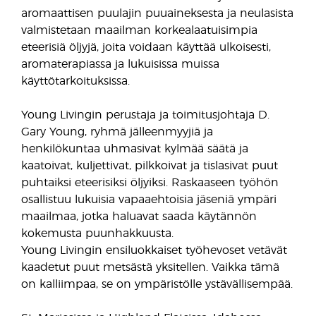
aromaattisen puulajin puuaineksesta ja neulasista
valmistetaan maailman korkealaatuisimpia
eteerisiä öljyjä, joita voidaan käyttää ulkoisesti,
aromaterapiassa ja lukuisissa muissa
käyttötarkoituksissa.
Young Livingin perustaja ja toimitusjohtaja D.
Gary Young, ryhmä jälleenmyyjiä ja
henkilökuntaa uhmasivat kylmää säätä ja
kaatoivat, kuljettivat, pilkkoivat ja tislasivat puut
puhtaiksi eteerisiksi öljyiksi. Raskaaseen työhön
osallistuu lukuisia vapaaehtoisia jäseniä ympäri
maailmaa, jotka haluavat saada käytännön
kokemusta puunhakkuusta.
Young Livingin ensiluokkaiset työhevoset vetävät
kaadetut puut metsästä yksitellen. Vaikka tämä
on kalliimpaa, se on ympäristölle ystävällisempää.