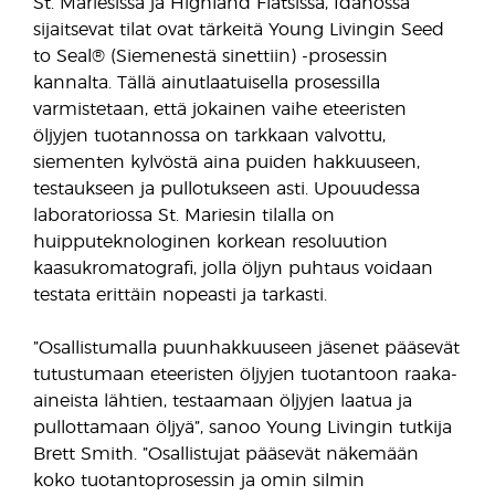
St. Mariesissa ja Highland Flatsissa, Idahossa
sijaitsevat tilat ovat tärkeitä Young Livingin Seed
to Seal® (Siemenestä sinettiin) -prosessin
kannalta. Tällä ainutlaatuisella prosessilla
varmistetaan, että jokainen vaihe eteeristen
öljyjen tuotannossa on tarkkaan valvottu,
siementen kylvöstä aina puiden hakkuuseen,
testaukseen ja pullotukseen asti. Upouudessa
laboratoriossa St. Mariesin tilalla on
huipputeknologinen korkean resoluution
kaasukromatografi, jolla öljyn puhtaus voidaan
testata erittäin nopeasti ja tarkasti.
”Osallistumalla puunhakkuuseen jäsenet pääsevät
tutustumaan eteeristen öljyjen tuotantoon raaka-
aineista lähtien, testaamaan öljyjen laatua ja
pullottamaan öljyä”, sanoo Young Livingin tutkija
Brett Smith. ”Osallistujat pääsevät näkemään
koko tuotantoprosessin ja omin silmin