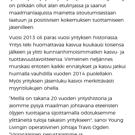
on pitkään ollut alan etulinjassa ja saanut
maailmanlaajuista mainetta sitoutumisestaan
laatuun ja positiivisen kokemuksen tuottamiseen
jäsenilleen.
Vuosi 2013 oli paras vuosi yrityksen historiassa.
Yritys teki huomattavaa kasvua kuukausi toisensa
jälkeen ja ylitti kunnianhimoisimmatkin kasvu- ja
tuottavuustavoitteensa. Viimeinen neljännes
murskasi eritoten kaikki ennätykset ja kasvu jatkui
huimalla vauhdilla vuoden 2014 puolellakin.
Myös yrityksen jäsenluku kasvoi merkittävästi
myyntilukujen ohella.
“Meillä on takana 20 vuoden yrityshistoria ja
aiomme pysyä maailman johtavana eteeristen
öljyjen tuottajana sijoittamalla odotuksemme
ylittäneitä tuloja takaisin yritykseen", sanoi Young
Livingin operatiivinen johtaja Travis Ogden.
“Visionäärisen perustajamme ja