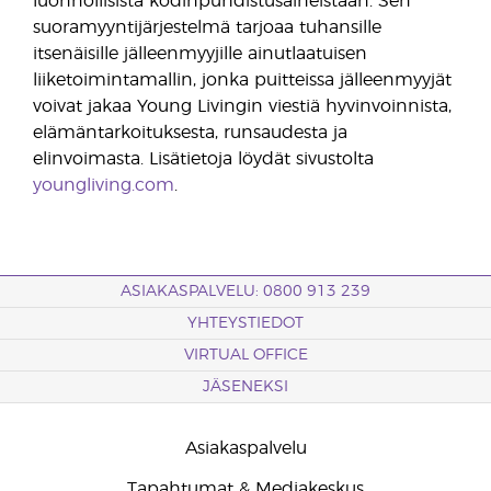
luonnollisista kodinpuhdistusaineistaan. Sen
suoramyyntijärjestelmä tarjoaa tuhansille
itsenäisille jälleenmyyjille ainutlaatuisen
liiketoimintamallin, jonka puitteissa jälleenmyyjät
voivat jakaa Young Livingin viestiä hyvinvoinnista,
elämäntarkoituksesta, runsaudesta ja
elinvoimasta. Lisätietoja löydät sivustolta
youngliving.com
.
ASIAKASPALVELU: 0800 913 239
YHTEYSTIEDOT
VIRTUAL OFFICE
JÄSENEKSI
Asiakaspalvelu
Tapahtumat & Mediakeskus