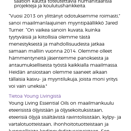
säätiön kautta toteutettavia humanitaarisia
projekteja ja koulutushankkeita.
“Vuosi 2013 on ylittänyt odotuksemme roimasti,”
sanoi maailmanlaajuinen myyntipäällikkö Jared
Turner. “On vaikea sanoin kuvata, kuinka
tyytyväisiä ja kiitollisia olemme tästä
menestyksestä ja mahdollisuudesta jatkaa
samaan malliin vuonna 2014. Olemme olleet
hämmentyneitä jäsentemme panoksesta ja
antaumuksellisesta työstä kaikkialla maailmassa.
Heidän ansiostaan olemme saaneet aikaan
tällaisia kasvu- ja myyntilukuja, joista moni yritys
voi vain uneksia."
Tietoa Young Livingistä
Young Living Essential Oils on maailmankuulu
eteerisistä öljyistään ja öljysekoituksistaan,
eteerisiä öljyjä sisältävistä ravintolisistään, kylpy- ja
vartalotuotteistaan, ihonhoitotuotteistaan ja