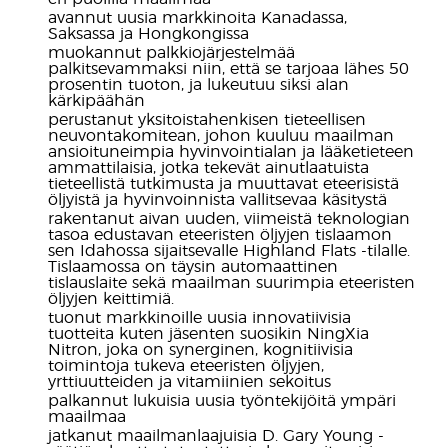
avannut uusia markkinoita Kanadassa,
Saksassa ja Hongkongissa
muokannut palkkiojärjestelmää
palkitsevammaksi niin, että se tarjoaa lähes 50
prosentin tuoton, ja lukeutuu siksi alan
kärkipäähän
perustanut yksitoistahenkisen tieteellisen
neuvontakomitean, johon kuuluu maailman
ansioituneimpia hyvinvointialan ja lääketieteen
ammattilaisia, jotka tekevät ainutlaatuista
tieteellistä tutkimusta ja muuttavat eteerisistä
öljyistä ja hyvinvoinnista vallitsevaa käsitystä
rakentanut aivan uuden, viimeistä teknologian
tasoa edustavan eteeristen öljyjen tislaamon
sen Idahossa sijaitsevalle Highland Flats -tilalle.
Tislaamossa on täysin automaattinen
tislauslaite sekä maailman suurimpia eteeristen
öljyjen keittimiä.
tuonut markkinoille uusia innovatiivisia
tuotteita kuten jäsenten suosikin NingXia
Nitron, joka on synerginen, kognitiivisia
toimintoja tukeva eteeristen öljyjen,
yrttiuutteiden ja vitamiinien sekoitus
palkannut lukuisia uusia työntekijöitä ympäri
maailmaa
jatkanut maailmanlaajuisia D. Gary Young -