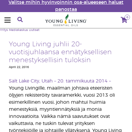
Valitse mihin hyvinvoinnin osa-alueeseen haluat
panostaa
0
Yritys
Mediakeskus
Uutiset
Young Living juhlii 20-
vuotisjuhlaansa ennätyksellisen
menestyksellisin tuloksin
April 22, 2016
Salt Lake City, Utah – 20. tammikuuta 2014 –
Young Livingille, maailman johtava eteeristen
öljyjen rekisteröity tavaramerkki, vuosi 2013 oli
esimerkillinen vuosi, johon mahtui huimia
menestyksiä, myyntiennätyksiä ja monia
innovaatioita. Vaikka nämä saavutukset ovat
vaikuttavia, ne tuskin tulevat yrityksen
työntekijöille ja johtajille yllätyksenä. Young Living