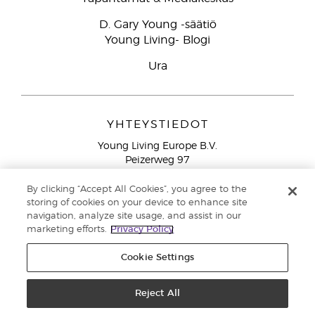
D. Gary Young -säätiö
Young Living- Blogi
Ura
YHTEYSTIEDOT
Young Living Europe B.V.
Peizerweg 97
9727 AJ Groningen
Netherlands
By clicking “Accept All Cookies”, you agree to the
storing of cookies on your device to enhance site
Ilmainen yhteydenotto lankanumeroista Suomesta
0800
navigation, analyze site usage, and assist in our
913 239
marketing efforts.
Privacy Policy
Email: asiakaspalvelu@youngliving.com
Cookie Settings
Tekijänoikeus © 2021 Young Living Essential Oils. Kaikki oikeudet
pidätetään. |
Reject All
Yksityisyydensuoja