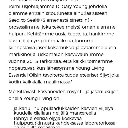
toimitusjohtajamme D. Gary Young johdolla
olemme erittäin sitoutuneita ainutlaatuiseen
Seed to Seal® (Siemenestä sinettiin) -
prosessiimme, joka tekee meistä oman alamme
huipun. Kehitämme uusia tuotteita, hankimme
uusia tiloja ympäri maailmaa, luomme
kiinnostavia jäsenkokemuksia ja avaamme uusia
markkinoita. Uskomaton kasvuvauhtimme
vuonna 2013 tarkoittaa, että kaikki toimemme
nopeutuvat, kun lähestymme Young Living
Essential Oilsin tavoitetta tuoda eteeriset öljyt joka
kotiin kaikkialla maailmassa."
Merkittävästi kasvaneiden myynti- ja jäsenlukujen
ohella Young Living on:
jatkanut huippulaadukkaiden kasvien viljelyä
kuudella tilallaan neljällä mantereella
tehnyt eteerisiä öljyjä koskevaa
huippututkimusta kahdeksassa laboratoriossa
eri puolilla maailmaa