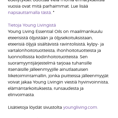
edellytykset odottaa vielä monia ennätyksellisiä
vuosia ovat mitä parhaimmat. Lue lisää
napsauttamalla tästä
. *
Tietoja Young Livingistä
Young Living Essential Oils on maailmankuulu
eteerisistä öljyistään ja öljysekoituksistaan,
eteerisiä öljyjä sisältävistä ravintolisistä, kylpy- ja
vartalonhoitotuotteista, ihonhoitotuotteista ja
luonnollisista kodinhoitotuotteista. Sen
suoramyyntijärjestelmä tarjoaa tuhansille
itsenäisille jälleenmyyjille ainutlaatuisen
liiketoimintamallin, jonka puitteissa jälleenmyyjät
voivat jakaa Young Livingin viestiä hyvinvoinnista,
elämäntarkoituksesta, runsaudesta ja
elinvoimasta.
Lisätietoja löydät sivustolta
youngliving.com.