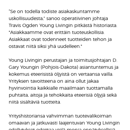
“Se on todella todiste asiakaskuntamme
uskollisuudesta,” sanoo operatiivinen johtaja
Travis Ogden Young Livingin pitkästä historiasta.
"Asiakkaamme ovat erittäin tuoteuskollisia.
Asiakkaat ovat todenneet tuotteiden tehon ja
ostavat niitä siksi yhä uudelleen."
Young Livingin perustajan ja toimitusjohtajan D.
Gary Youngin (Pohjois-Dakota) asiantuntemus ja
kokemus eteerisistä öljyistä on vertaansa vailla.
Yrityksen tavoitteena on aina ollut jakaa
hyvinvointia kaikkialle maailmaan tuottamalla
puhtaita, aitoja ja tehokkaita eteerisiä öljyjä sekä
niitä sisältäviä tuotteita.
Yrityshistoriansa vahvimman tuotevalikoiman
omaavan ja jatkuvasti laajentuvan Young Livingin