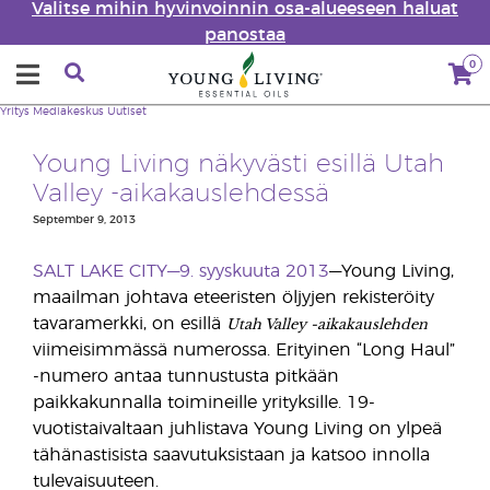
Valitse mihin hyvinvoinnin osa-alueeseen haluat
panostaa
0
Yritys
Mediakeskus
Uutiset
Young Living näkyvästi esillä Utah
Valley -aikakauslehdessä
September 9, 2013
SALT LAKE CITY—9. syyskuuta 2013
—Young Living,
maailman johtava eteeristen öljyjen rekisteröity
Utah Valley -aikakauslehden
tavaramerkki, on esillä
viimeisimmässä numerossa. Erityinen “Long Haul”
-numero antaa tunnustusta pitkään
paikkakunnalla toimineille yrityksille. 19-
vuotistaivaltaan juhlistava Young Living on ylpeä
tähänastisista saavutuksistaan ja katsoo innolla
tulevaisuuteen.