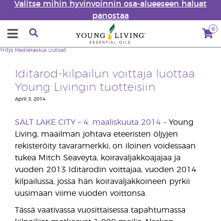
Valitse mihin hyvinvoinnin osa-alueeseen haluat
panostaa
0
Yritys
Mediakeskus
Uutiset
Iditarod-kilpailun voittaja luottaa
Young Livingin tuotteisiin
April 3, 2014
SALT LAKE CITY – 4. maaliskuuta 2014 –
Young
Living, maailman johtava eteeristen öljyjen
rekisteröity tavaramerkki, on iloinen voidessaan
tukea Mitch Seaveyta, koiravaljakkoajajaa ja
vuoden 2013 Iditarodin voittajaa, vuoden 2014
kilpailussa, jossa hän koiravaljakkoineen pyrkii
uusimaan viime vuoden voittonsa.
Tässä vaativassa vuosittaisessa tapahtumassa