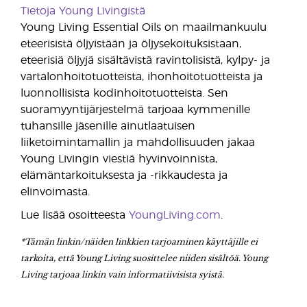
Tietoja Young Livingistä
Young Living Essential Oils on maailmankuulu
eteerisistä öljyistään ja öljysekoituksistaan,
eteerisiä öljyjä sisältävistä ravintolisistä, kylpy- ja
vartalonhoitotuotteista, ihonhoitotuotteista ja
luonnollisista kodinhoitotuotteista. Sen
suoramyyntijärjestelmä tarjoaa kymmenille
tuhansille jäsenille ainutlaatuisen
liiketoimintamallin ja mahdollisuuden jakaa
Young Livingin viestiä hyvinvoinnista,
elämäntarkoituksesta ja -rikkaudesta ja
elinvoimasta.
Lue lisää osoitteesta
YoungLiving.com
.
*Tämän linkin/näiden linkkien tarjoaminen käyttäjille ei
tarkoita, että Young Living suosittelee niiden sisältöä. Young
Living tarjoaa linkin vain informatiivisista syistä.