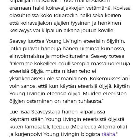
kilpailijat matkaavat 1 000 mailia Alaskan
erämaan halki koiravaljakkojen vetämänä. Kovissa
olosuhteissa koko Iditarodin halki sekä koirien
että koiravaljakon ajajien fyysinen ja henkinen
kestävyys voi kilpailun aikana joutua koville.
Seavey luottaa Young Livingin eteerisiin öljyihin,
jotka pitävät hänet ja hänen tiiminsä kunnossa,
elinvoimaisina ja motivoituneina. Seavey toteaa
“Olemme kokeilleet edullisempia massatuotettuja
eteerisiä öljyjä, mutta niiden teho ei
yksinkertaisesti ole samanlainen. Kokemuksestani
voin sanoa, että kun käytän eteerisiä öljyjä, käytän
Young Livingin eteerisiä öljyjä. Muiden eteeristen
öljyjen ostaminen on rahan tuhlausta.”
Lue lisää Seaveysta ja hänen kilpailuissa
käyttämistään Young Livingin eteerisistä öljyistä
kuten lamosalali, teepuu (Melaleuca Alternafolia)
ja kurjenpolvi Young Livingin blogista
täältä
.*