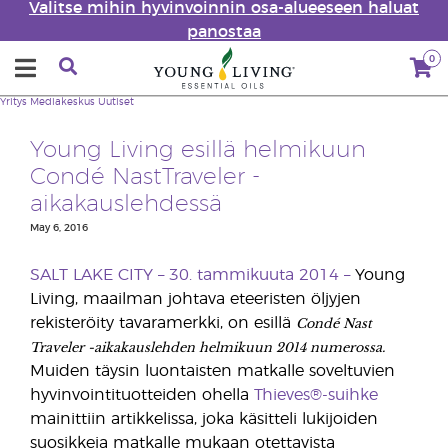
Valitse mihin hyvinvoinnin osa-alueeseen haluat
panostaa
0
Yritys
Mediakeskus
Uutiset
Young Living esillä helmikuun
Condé NastTraveler -
aikakauslehdessä
May 6, 2016
SALT LAKE CITY – 30. tammikuuta 2014 –
Young
Living, maailman johtava eteeristen öljyjen
Condé Nast
rekisteröity tavaramerkki, on esillä
Traveler -aikakauslehden helmikuun 2014 numerossa.
Muiden täysin luontaisten matkalle soveltuvien
hyvinvointituotteiden ohella
Thieves®-suihke
mainittiin artikkelissa, joka käsitteli lukijoiden
suosikkeja matkalle mukaan otettavista