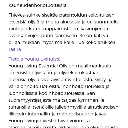
kauneudenhoitotuotteista.
Thieves-suihke sisältää patentoidun sekoituksen
eteerisiä öljyjä ja muita ainesosia ja on suunniteltu
pintojen kuten näppäimistöjen, käsinojien ja
ovenkahvojen puhdistamiseen. Se on kätevä
ottaa mukaan myös matkalle. Lue koko artikkeli
täältä
.
Tietoja Young Livingistä
Young Living Essential Oils on maailmankuulu
eteerisistä öljyistään ja öljysekoituksistaan,
eteerisiä öljyjä sisältävistä ravintolisistä, kylpy- ja
vartalonhoitotuotteista, ihonhoitotuotteista ja
luonnollisista kodinhoitotuotteista. Sen
suoramyyntijärjestelmä tarjoaa kymmenille
tuhansille itsenäisille jälleenmyyjille ainutlaatuisen
liiketoimintamallin ja mahdollisuuden jakaa
Young Livingin viestiä hyvinvoinnista,
elämäntarkoituksesta, rikkaudesta ja elinvoimasta.