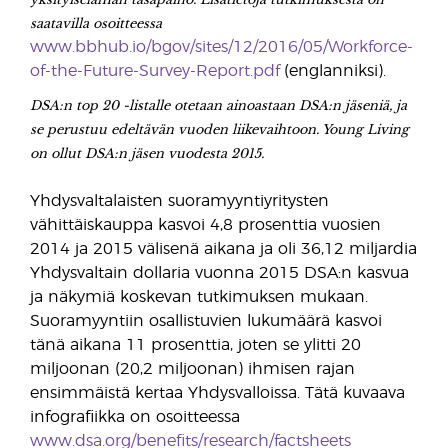
saatavilla osoitteessa
www.bbhub.io/bgov/sites/12/2016/05/Workforce-
of-the-Future-Survey-Report.pdf
(englanniksi).
DSA:n top 20 -listalle otetaan ainoastaan DSA:n jäseniä, ja
se perustuu edeltävän vuoden liikevaihtoon. Young Living
on ollut DSA:n jäsen vuodesta 2015.
Yhdysvaltalaisten suoramyyntiyritysten
vähittäiskauppa kasvoi 4,8 prosenttia vuosien
2014 ja 2015 välisenä aikana ja oli 36,12 miljardia
Yhdysvaltain dollaria vuonna 2015 DSA:n kasvua
ja näkymiä koskevan tutkimuksen mukaan.
Suoramyyntiin osallistuvien lukumäärä kasvoi
tänä aikana 11 prosenttia, joten se ylitti 20
miljoonan (20,2 miljoonan) ihmisen rajan
ensimmäistä kertaa Yhdysvalloissa. Tätä kuvaava
infografiikka on osoitteessa
www.dsa.org/benefits/research/factsheets