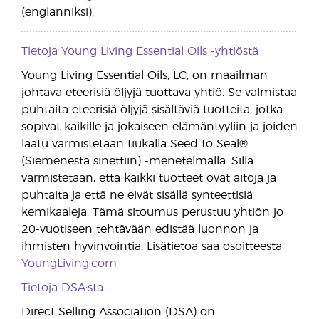
(englanniksi).
Tietoja Young Living Essential Oils -yhtiöstä
Young Living Essential Oils, LC, on maailman
johtava eteerisiä öljyjä tuottava yhtiö. Se valmistaa
puhtaita eteerisiä öljyjä sisältäviä tuotteita, jotka
sopivat kaikille ja jokaiseen elämäntyyliin ja joiden
laatu varmistetaan tiukalla Seed to Seal®
(Siemenestä sinettiin) -menetelmällä. Sillä
varmistetaan, että kaikki tuotteet ovat aitoja ja
puhtaita ja että ne eivät sisällä synteettisiä
kemikaaleja. Tämä sitoumus perustuu yhtiön jo
20-vuotiseen tehtävään edistää luonnon ja
ihmisten hyvinvointia. Lisätietoa saa osoitteesta
YoungLiving.com
Tietoja DSA:sta
Direct Selling Association (DSA) on