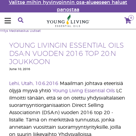
Valitse mihin hyvinvoinnin osa-alueeseen haluat
panostaa
0
Yritys
Mediakeskus
Uutiset
YOUNG LIVINGIN ESSENTIAL OILS
DSA:N VUODEN 2016 TOP 20:N
JOUKKOON
June 10, 2016
Lehi, Utah, 10.6.2016
Maailman johtava eteerisiä
öljyjä myyvä yhtiö
Young Living Essential Oils
LC
ilmoitti tänään, että se on otettu yhdysvaltalaisen
suoramyyntiorganisaation Direct Selling
Associationin (DSA:n) vuoden 2016 top 20 -
listalle. Tämä on merkittävä tunnustus, jonka
annetaan vuosittain suoramyyntiyrityksille, joilla
on suurin liikevaihto Yhdysvalloissa.