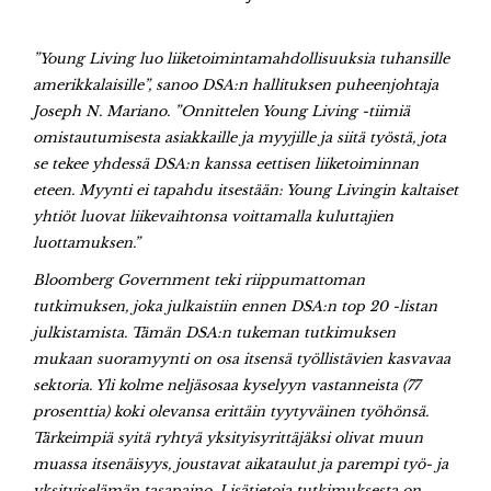
”Young Living luo liiketoimintamahdollisuuksia tuhansille
amerikkalaisille”, sanoo DSA:n hallituksen puheenjohtaja
Joseph N. Mariano. ”Onnittelen Young Living -tiimiä
omistautumisesta asiakkaille ja myyjille ja siitä työstä, jota
se tekee yhdessä DSA:n kanssa eettisen liiketoiminnan
eteen. Myynti ei tapahdu itsestään: Young Livingin kaltaiset
yhtiöt luovat liikevaihtonsa voittamalla kuluttajien
luottamuksen.”
Bloomberg Government teki riippumattoman
tutkimuksen, joka julkaistiin ennen DSA:n top 20 -listan
julkistamista. Tämän DSA:n tukeman tutkimuksen
mukaan suoramyynti on osa itsensä työllistävien kasvavaa
sektoria. Yli kolme neljäsosaa kyselyyn vastanneista (77
prosenttia) koki olevansa erittäin tyytyväinen työhönsä.
Tärkeimpiä syitä ryhtyä yksityisyrittäjäksi olivat muun
muassa itsenäisyys, joustavat aikataulut ja parempi työ- ja
yksityiselämän tasapaino. Lisätietoja tutkimuksesta on