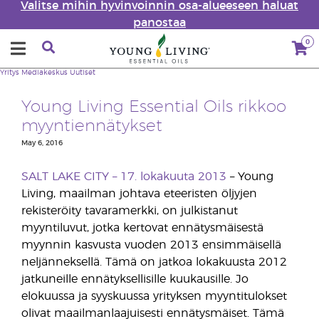
Valitse mihin hyvinvoinnin osa-alueeseen haluat
panostaa
0
Yritys
Mediakeskus
Uutiset
Young Living Essential Oils rikkoo
myyntiennätykset
May 6, 2016
SALT LAKE CITY – 17. lokakuuta 2013
– Young
Living, maailman johtava eteeristen öljyjen
rekisteröity tavaramerkki, on julkistanut
myyntiluvut, jotka kertovat ennätysmäisestä
myynnin kasvusta vuoden 2013 ensimmäisellä
neljänneksellä. Tämä on jatkoa lokakuusta 2012
jatkuneille ennätyksellisille kuukausille. Jo
elokuussa ja syyskuussa yrityksen myyntitulokset
olivat maailmanlaajuisesti ennätysmäiset. Tämä