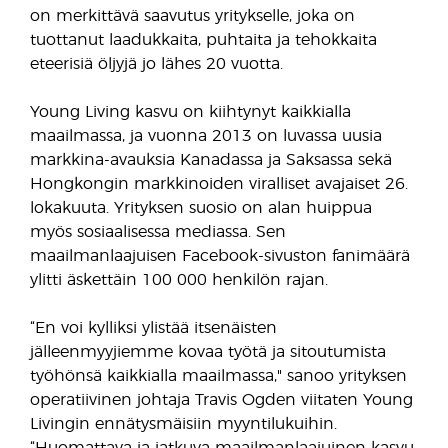
on merkittävä saavutus yritykselle, joka on
tuottanut laadukkaita, puhtaita ja tehokkaita
eteerisiä öljyjä jo lähes 20 vuotta.
Young Living kasvu on kiihtynyt kaikkialla
maailmassa, ja vuonna 2013 on luvassa uusia
markkina-avauksia Kanadassa ja Saksassa sekä
Hongkongin markkinoiden viralliset avajaiset 26.
lokakuuta. Yrityksen suosio on alan huippua
myös sosiaalisessa mediassa. Sen
maailmanlaajuisen Facebook-sivuston fanimäärä
ylitti äskettäin 100 000 henkilön rajan.
“En voi kylliksi ylistää itsenäisten
jälleenmyyjiemme kovaa työtä ja sitoutumista
työhönsä kaikkialla maailmassa," sanoo yrityksen
operatiivinen johtaja Travis Ogden viitaten Young
Livingin ennätysmäisiin myyntilukuihin.