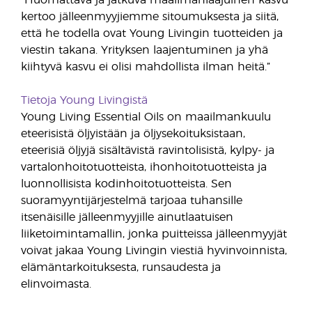
“Huomattava ja jatkuva maailmanlaajuinen kasvu
kertoo jälleenmyyjiemme sitoumuksesta ja siitä,
että he todella ovat Young Livingin tuotteiden ja
viestin takana. Yrityksen laajentuminen ja yhä
kiihtyvä kasvu ei olisi mahdollista ilman heitä.”
Tietoja Young Livingistä
Young Living Essential Oils on maailmankuulu
eteerisistä öljyistään ja öljysekoituksistaan,
eteerisiä öljyjä sisältävistä ravintolisistä, kylpy- ja
vartalonhoitotuotteista, ihonhoitotuotteista ja
luonnollisista kodinhoitotuotteista. Sen
suoramyyntijärjestelmä tarjoaa tuhansille
itsenäisille jälleenmyyjille ainutlaatuisen
liiketoimintamallin, jonka puitteissa jälleenmyyjät
voivat jakaa Young Livingin viestiä hyvinvoinnista,
elämäntarkoituksesta, runsaudesta ja
elinvoimasta.