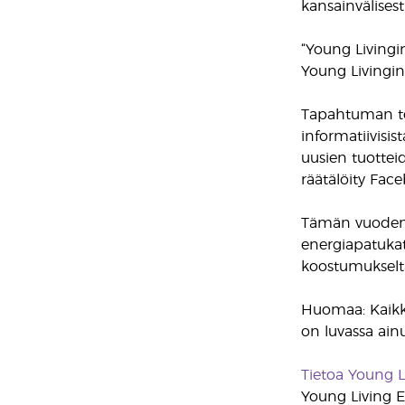
kansainvälisest
“Young Livingi
Young Livingin
Tapahtuman tee
informatiivisi
uusien tuottei
räätälöity Face
Tämän vuoden t
energiapatuka
koostumukselta
Huomaa: Kaikki
on luvassa ainu
Tietoa Young L
Young Living Es