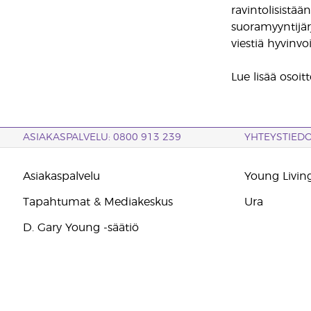
ravintolisistää
suoramyyntijär
viestiä hyvinvo
Lue lisää osoit
ASIAKASPALVELU: 0800 913 239
YHTEYSTIED
Asiakaspalvelu
Young Living
Tapahtumat & Mediakeskus
Ura
D. Gary Young -säätiö