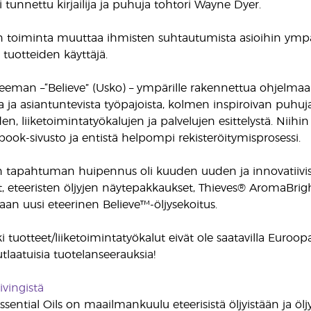
i tunnettu kirjailija ja puhuja tohtori Wayne Dyer.
n toiminta muuttaa ihmisten suhtautumista asioihin ympär
 tuotteiden käyttäjä.
man –“Believe” (Usko) – ympärille rakennettua ohjelmaa ol
sta ja asiantuntevista työpajoista, kolmen inspiroivan puhu
den, liiketoimintatyökalujen ja palvelujen esittelystä. Nii
book-sivusto ja entistä helpompi rekisteröitymisprosessi.
apahtuman huipennus oli kuuden uuden ja innovatiivisen 
t, eteeristen öljyjen näytepakkaukset, Thieves® AromaB
an uusi eteerinen Believe™-öljysekoitus.
 tuotteet/liiketoimintatyökalut eivät ole saatavilla Euroop
tlaatuisia tuotelanseerauksia!
ivingistä
sential Oils on maailmankuulu eteerisistä öljyistään ja öljyse