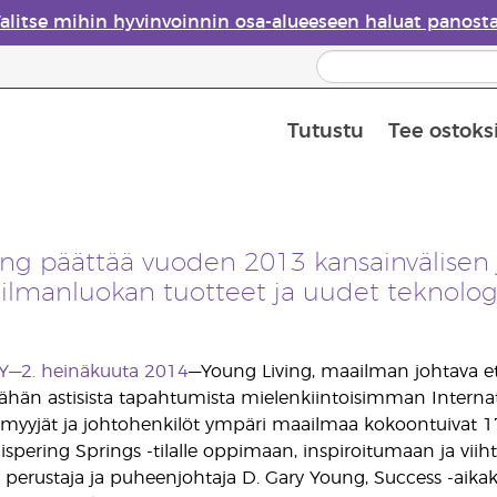
alitse mihin hyvinvoinnin osa-alueeseen haluat panost
Tutustu
Tee ostoks
Eteeristen öljyjen turvallisuus
Viimeinen mahdollisuus: 50 % alen
ing päättää vuoden 2013 kansainvälisen
ailmanluokan tuotteet ja uudet teknolog
Y—2. heinäkuuta 2014
—Young Living, maailman johtava etee
tähän astisista tapahtumista mielenkiintoisimman Inter
enmyyjät ja johtohenkilöt ympäri maailmaa kokoontuivat 17
Whispering Springs -tilalle oppimaan, inspiroitumaan ja
 perustaja ja puheenjohtaja D. Gary Young, Success -aika