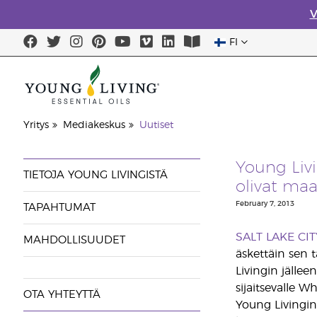
V
FI
Yritys
Mediakeskus
Uutiset
Young Liv
TIETOJA YOUNG LIVINGISTÄ
olivat ma
February 7, 2013
TAPAHTUMAT
SALT LAKE CIT
MAHDOLLISUUDET
äskettäin sen 
Livingin jälle
sijaitsevalle 
OTA YHTEYTTÄ
Young Livingin