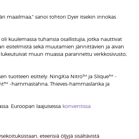
i maailmaa,” sanoi tohtori Dyer itsekin innokas
i kuulemassa tuhansia osallistujia, jotka nauttivat
jan esitelmistä sekä muutamien jännittävien ja aivan
hin lukeutuivat muun muassa parannettu verkkosivusto,
tuotteen esittely: NingXia Nitro™ ja Slique™ -
right™ -hammastahna, Thieves-hammaslanka ja
assa. Euroopan laajuisessa
konventissa
koituksistaan, eteerisiä öljyjä sisältävistä