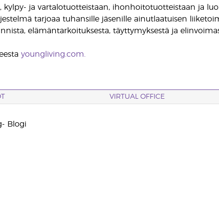
n, kylpy- ja vartalotuotteistaan, ihonhoitotuotteistaan ja l
jestelmä tarjoaa tuhansille jäsenille ainutlaatuisen liike
innista, elämäntarkoituksesta, täyttymyksestä ja elinvoimas
teesta
youngliving.com.
OT
VIRTUAL OFFICE
- Blogi