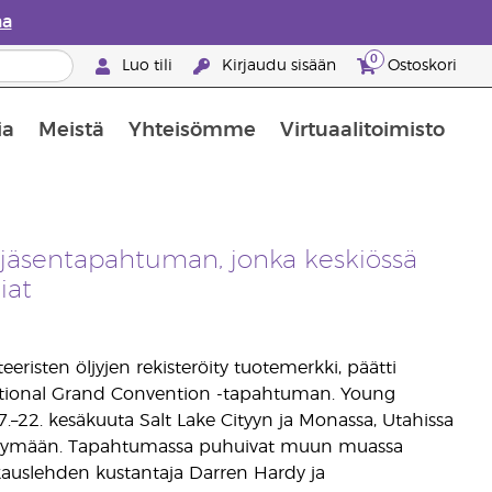
aa
0
Luo tili
Kirjaudu sisään
Ostoskori
ia
Meistä
Yhteisömme
Virtuaalitoimisto
nus valikoiduista ihonhoitotuotteista
Young Livingin ravintolisäopas
Miten eteerisiä öljyjä käytetään
 jäsentapahtuman, jonka keskiössä
iat
risten öljyjen rekisteröity tuotemerkki, päätti
national Grand Convention -tapahtuman. Young
.–22. kesäkuuta Salt Lake Cityyn ja Monassa, Utahissa
 viihtymään. Tapahtumassa puhuivat muun muassa
kauslehden kustantaja Darren Hardy ja