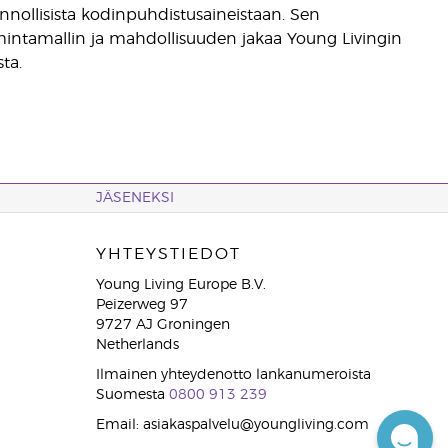
uonnollisista kodinpuhdistusaineistaan. Sen
toimintamallin ja mahdollisuuden jakaa Young Livingin
ta.
JÄSENEKSI
YHTEYSTIEDOT
Young Living Europe B.V.
Peizerweg 97
9727 AJ Groningen
Netherlands
Ilmainen yhteydenotto lankanumeroista
Suomesta
0800 913 239
Email: asiakaspalvelu@youngliving.com