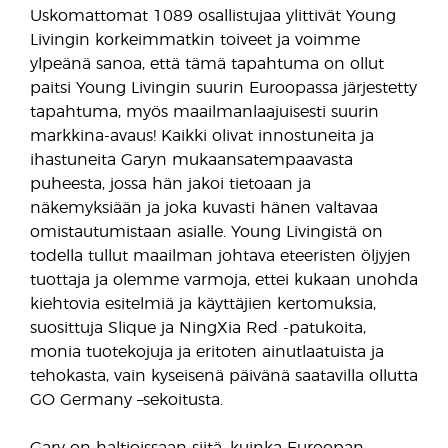
Uskomattomat 1089 osallistujaa ylittivät Young
Livingin korkeimmatkin toiveet ja voimme
ylpeänä sanoa, että tämä tapahtuma on ollut
paitsi Young Livingin suurin Euroopassa järjestetty
tapahtuma, myös maailmanlaajuisesti suurin
markkina-avaus! Kaikki olivat innostuneita ja
ihastuneita Garyn mukaansatempaavasta
puheesta, jossa hän jakoi tietoaan ja
näkemyksiään ja joka kuvasti hänen valtavaa
omistautumistaan asialle. Young Livingistä on
todella tullut maailman johtava eteeristen öljyjen
tuottaja ja olemme varmoja, ettei kukaan unohda
kiehtovia esitelmiä ja käyttäjien kertomuksia,
suosittuja Slique ja NingXia Red -patukoita,
monia tuotekojuja ja eritoten ainutlaatuista ja
tehokasta, vain kyseisenä päivänä saatavilla ollutta
GO Germany –sekoitusta.