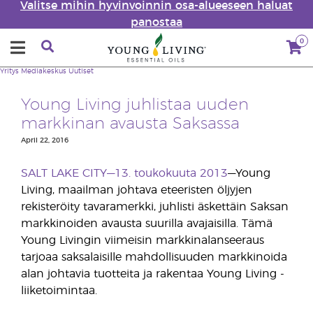
Valitse mihin hyvinvoinnin osa-alueeseen haluat
panostaa
0
Yritys
Mediakeskus
Uutiset
Young Living juhlistaa uuden
markkinan avausta Saksassa
April 22, 2016
SALT LAKE CITY—13. toukokuuta 2013
—Young
Living, maailman johtava eteeristen öljyjen
rekisteröity tavaramerkki, juhlisti äskettäin Saksan
markkinoiden avausta suurilla avajaisilla. Tämä
Young Livingin viimeisin markkinalanseeraus
tarjoaa saksalaisille mahdollisuuden markkinoida
alan johtavia tuotteita ja rakentaa Young Living -
liiketoimintaa.