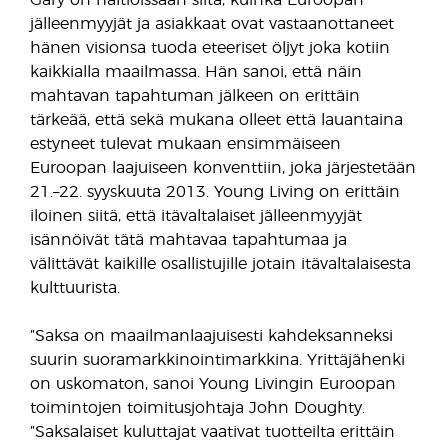
Gary on haltioissaan siitä, kuinka Euroopan
jälleenmyyjät ja asiakkaat ovat vastaanottaneet
hänen visionsa tuoda eteeriset öljyt joka kotiin
kaikkialla maailmassa. Hän sanoi, että näin
mahtavan tapahtuman jälkeen on erittäin
tärkeää, että sekä mukana olleet että lauantaina
estyneet tulevat mukaan ensimmäiseen
Euroopan laajuiseen konventtiin, joka järjestetään
21.–22. syyskuuta 2013. Young Living on erittäin
iloinen siitä, että itävaltalaiset jälleenmyyjät
isännöivät tätä mahtavaa tapahtumaa ja
välittävät kaikille osallistujille jotain itävaltalaisesta
kulttuurista.
”Saksa on maailmanlaajuisesti kahdeksanneksi
suurin suoramarkkinointimarkkina. Yrittäjähenki
on uskomaton, sanoi Young Livingin Euroopan
toimintojen toimitusjohtaja John Doughty.
”Saksalaiset kuluttajat vaativat tuotteilta erittäin