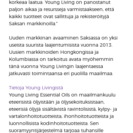
korkeaa laatua. Young Living on panostanut
paljon aikaa ja resursseja varmistaakseen, että
kaikki tuotteet ovat sallittuja ja rekisteröityjä
Saksan markkinoilla.”
Uuden markkinan avaaminen Saksassa on yksi
useista suurista laajentumisista vuonna 2013.
Uusien markkinoiden Hongkongissa ja
Kolumbiassa on tarkoitus avata myöhemmin
tänä vuonna Young Livingin laajentaessa
jatkuvasti toimintaansa eri puolilla maailmaa.
Tietoja Young Livingistä
Young Living Essential Oils on maailmankuulu
eteerisistä öljyistään ja öljysekoituksistaan,
eteerisiä öljyjä sisältävistä ravintolisistä, kylpy- ja
vartalonhoitotuotteista, ihonhoitotuotteista ja
luonnollisista kodinhoitotuotteista. Sen
suoramyyntijärjestelmä tarjoaa tuhansille