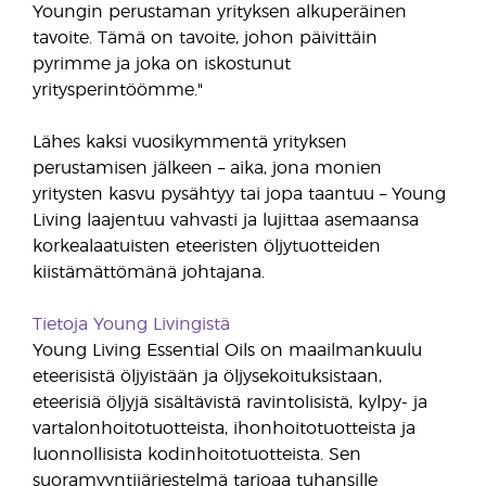
Youngin perustaman yrityksen alkuperäinen
tavoite. Tämä on tavoite, johon päivittäin
pyrimme ja joka on iskostunut
yritysperintöömme."
Lähes kaksi vuosikymmentä yrityksen
perustamisen jälkeen – aika, jona monien
yritysten kasvu pysähtyy tai jopa taantuu – Young
Living laajentuu vahvasti ja lujittaa asemaansa
korkealaatuisten eteeristen öljytuotteiden
kiistämättömänä johtajana.
Tietoja Young Livingistä
Young Living Essential Oils on maailmankuulu
eteerisistä öljyistään ja öljysekoituksistaan,
eteerisiä öljyjä sisältävistä ravintolisistä, kylpy- ja
vartalonhoitotuotteista, ihonhoitotuotteista ja
luonnollisista kodinhoitotuotteista. Sen
suoramyyntijärjestelmä tarjoaa tuhansille