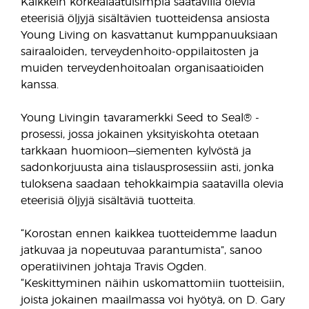
Kaikkein korkealaatuisimpia saatavilla olevia
eteerisiä öljyjä sisältävien tuotteidensa ansiosta
Young Living on kasvattanut kumppanuuksiaan
sairaaloiden, terveydenhoito-oppilaitosten ja
muiden terveydenhoitoalan organisaatioiden
kanssa.
Young Livingin tavaramerkki Seed to Seal® -
prosessi, jossa jokainen yksityiskohta otetaan
tarkkaan huomioon—siementen kylvöstä ja
sadonkorjuusta aina tislausprosessiin asti, jonka
tuloksena saadaan tehokkaimpia saatavilla olevia
eteerisiä öljyjä sisältäviä tuotteita.
“Korostan ennen kaikkea tuotteidemme laadun
jatkuvaa ja nopeutuvaa parantumista”, sanoo
operatiivinen johtaja Travis Ogden.
“Keskittyminen näihin uskomattomiin tuotteisiin,
joista jokainen maailmassa voi hyötyä, on D. Gary