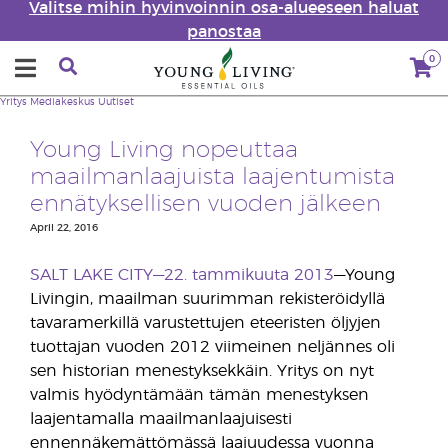
Valitse mihin hyvinvoinnin osa-alueeseen haluat
panostaa
0
Yritys
Mediakeskus
Uutiset
Young Living nopeuttaa
maailmanlaajuista laajentumista
ennätyksellisen vuoden jälkeen
April 22, 2016
SALT LAKE CITY—22. tammikuuta 2013
—Young
Livingin, maailman suurimman rekisteröidyllä
tavaramerkillä varustettujen eteeristen öljyjen
tuottajan vuoden 2012 viimeinen neljännes oli
sen historian menestyksekkäin. Yritys on nyt
valmis hyödyntämään tämän menestyksen
laajentamalla maailmanlaajuisesti
ennennäkemättömässä laajuudessa vuonna