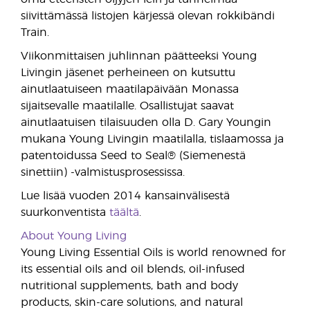
siivittämässä listojen kärjessä olevan rokkibändi
Train.
Viikonmittaisen juhlinnan päätteeksi Young
Livingin jäsenet perheineen on kutsuttu
ainutlaatuiseen maatilapäivään Monassa
sijaitsevalle maatilalle. Osallistujat saavat
ainutlaatuisen tilaisuuden olla D. Gary Youngin
mukana Young Livingin maatilalla, tislaamossa ja
patentoidussa Seed to Seal® (Siemenestä
sinettiin) -valmistusprosessissa.
Lue lisää vuoden 2014 kansainvälisestä
suurkonventista
täältä
.
About Young Living
Young Living Essential Oils is world renowned for
its essential oils and oil blends, oil-infused
nutritional supplements, bath and body
products, skin-care solutions, and natural