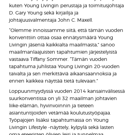
kuten Young Livingin perustaja ja toimitusjohtaja
D. Gary Young sekä kirjailija ja
johtajuusvalmentaja John C. Maxell.
“Olemme innoissamme siitä, että tämän vuoden
konventtiin ottaa osaa ennätysmäärä Young
Livingin jäseniä kaikkialta maailmasta,” sanoo
maailmanlaajuisten tapahtumien järjestelyistä
vastaava Tiffany Sommer. “Tämän vuoden
tapahtuma juhlistaa Young Livingin 20-vuoden
taivalta ja sen merkittäviä aikaansaannoksia ja
ennen kaikkea näyttää tietä tulevaan.”
Loppuunmyydyssä vuoden 2014 kansainvälisessä
suurkonventissa on yli 32 maailman johtavien
liike-elämän, hyvinvoinnin ja tieteen
asiantuntijoiden vetämää koulutustyöpajaa.
Työpajojen lisäksi tapahtumassa on Young
Livingin Lifestyle -näyttely, kylpylä sekä lasten
oma eteeristen öljyjen leiri ja tunnelmaa