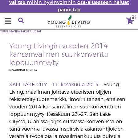
Valitse mihin hyvinvoinnin osa-alueeseen haluat
panostaa
0
Yritys
Mediakeskus
Uutiset
Young Livingin vuoden 2014
kansainvälinen suurkonventti
loppuunmyyty
November 6, 2014
SALT LAKE CITY – 11. kesäkuuta 2014
– Young
Living, maailman johtava eteeristen öljyjen
rekisteröity tuotemerkki, ilmoitti tänään, että sen
vuoden 2014 kansainvälinen suurkonventti on
loppuunmyyty. Kesäkuun 23.–27. Salt Lake
Cityssä, Utahissa järjestettävässä konventissa on
tänä vuonna luvassa inspiroivia asiantuntijoiden
vetämiä työpajoja ja maailmankuuluja puhujia