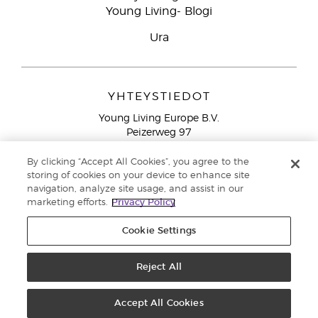
Young Living- Blogi
Ura
YHTEYSTIEDOT
Young Living Europe B.V.
Peizerweg 97
9727 AJ Groningen
Netherlands
By clicking “Accept All Cookies”, you agree to the
storing of cookies on your device to enhance site
Ilmainen yhteydenotto lankanumeroista Suomesta
0800
navigation, analyze site usage, and assist in our
913 239
marketing efforts.
Privacy Policy
Email: asiakaspalvelu@youngliving.com
Cookie Settings
Tekijänoikeus © 2021 Young Living Essential Oils. Kaikki oikeudet
pidätetään. |
Reject All
Yksityisyydensuoja
Accept All Cookies