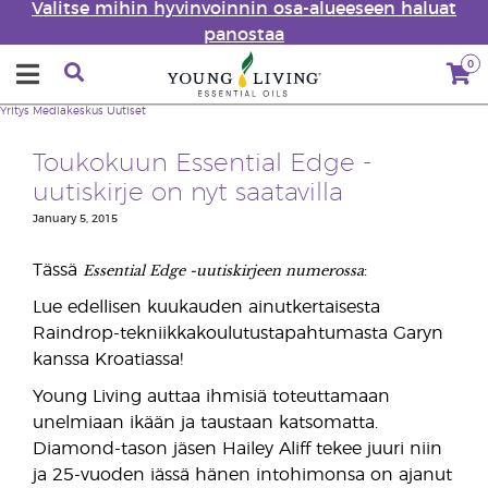
Valitse mihin hyvinvoinnin osa-alueeseen haluat
panostaa
0
Yritys
Mediakeskus
Uutiset
Toukokuun Essential Edge -
uutiskirje on nyt saatavilla
January 5, 2015
Essential Edge -uutiskirjeen numerossa
Tässä
:
Lue edellisen kuukauden ainutkertaisesta
Raindrop-tekniikkakoulutustapahtumasta Garyn
kanssa Kroatiassa!
Young Living auttaa ihmisiä toteuttamaan
unelmiaan ikään ja taustaan katsomatta.
Diamond-tason jäsen Hailey Aliff tekee juuri niin
ja 25-vuoden iässä hänen intohimonsa on ajanut