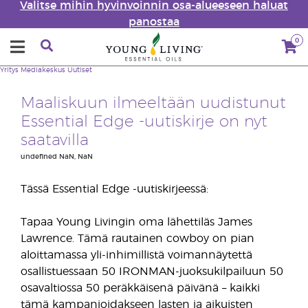
Valitse mihin hyvinvoinnin osa-alueeseen haluat
panostaa
0
Yritys
Mediakeskus
Uutiset
Maaliskuun ilmeeltään uudistunut
Essential Edge -uutiskirje on nyt
saatavilla
undefined NaN, NaN
Tässä Essential Edge -uutiskirjeessä:
Tapaa Young Livingin oma lähettiläs James
Lawrence. Tämä rautainen cowboy on pian
aloittamassa yli-inhimillistä voimannäytettä
osallistuessaan 50 IRONMAN-juoksukilpailuun 50
osavaltiossa 50 peräkkäisenä päivänä – kaikki
tämä kampanjoidakseen lasten ja aikuisten