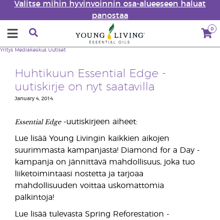
Valitse mihin hyvinvoinnin osa-alueeseen haluat
panostaa
0
Yritys
Mediakeskus
Uutiset
Huhtikuun Essential Edge -
uutiskirje on nyt saatavilla
January 4, 2014
Essential Edge
-uutiskirjeen aiheet:
Lue lisää Young Livingin kaikkien aikojen
suurimmasta kampanjasta! Diamond for a Day -
kampanja on jännittävä mahdollisuus, joka tuo
liiketoimintaasi nostetta ja tarjoaa
mahdollisuuden voittaa uskomattomia
palkintoja!
Lue lisää tulevasta Spring Reforestation -