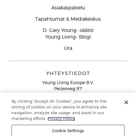
Asiakaspalvelu
Tapahtumat & Mediakeskus
D. Gary Young -säätiö
Young Living- Blogi
Ura
YHTEYSTIEDOT
Young Living Europe B.V.
Peizerweg 97
9727 AJ Groningen
Netherlands
By clicking “Accept All Cookies”, you agree to the
storing of cookies on your device to enhance site
Ilmainen yhteydenotto lankanumeroista Suomesta
0800
navigation, analyze site usage, and assist in our
913 239
marketing efforts.
Privacy Policy
Email: asiakaspalvelu@youngliving.com
Cookie Settings