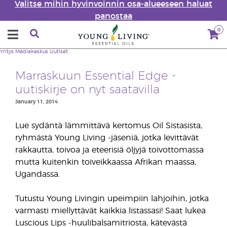
Valitse mihin hyvinvoinnin osa-alueeseen haluat
panostaa
0
Yritys
Mediakeskus
Uutiset
Marraskuun Essential Edge -
uutiskirje on nyt saatavilla
January 11, 2014
Lue sydäntä lämmittävä kertomus Oil Sistasista,
ryhmästä Young Living -jäseniä, jotka levittävät
rakkautta, toivoa ja eteerisiä öljyjä toivottomassa
mutta kuitenkin toiveikkaassa Afrikan maassa,
Ugandassa.
Tutustu Young Livingin upeimpiin lahjoihin, jotka
varmasti miellyttävät kaikkia listassasi! Saat lukea
Luscious Lips -huulibalsamitriosta, kätevästä