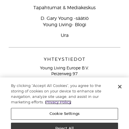
Tapahtumat & Mediakeskus
D. Gary Young -säätiö
Young Living- Blogi
Ura
YHTEYSTIEDOT
Young Living Europe B.V.
Peizerweg 97
9727 AJ Groningen
Netherlands
By clicking “Accept All Cookies”, you agree to the
storing of cookies on your device to enhance site
Ilmainen yhteydenotto lankanumeroista Suomesta
0800
navigation, analyze site usage, and assist in our
913 239
marketing efforts.
Privacy Policy
Email: asiakaspalvelu@youngliving.com
Cookie Settings
Tekijänoikeus © 2021 Young Living Essential Oils. Kaikki oikeudet
pidätetään. |
Reject All
Yksityisyydensuoja