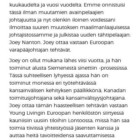
kuukaudelta ja vuosi vuodelta. Emme onnistuisi
tässä ilman muutamien avainpelaajien
johtajuutta ja nyt olenkin iloinen voidessani
ilmoittaa suuren muutoksen maailmanlaajuisessa
johtajistossamme ja julkistaa uuden tähtipelaajan:
Joey Nanton. Joey ottaa vastaan Euroopan
varapääjohtajan tehtävät.
Joey on ollut mukana lähes viisi vuotta, ja hän
toiminut alusta Siemenestä sinettiin -prosessissa.
Tässä suhteellisen lyhyessä ajassa hän on
toiminut monessa eri työtehtävässä:
kansainvälisen kehityksen päällikkönä, Kanadan
toimitusjohtajana sekä kansainvälisyysjohtajana.
Joey ottaa tämän haasteellisen tehtävän vastaan
Young Livingin Euroopan henkilöstön siirtyessä
kauniisiin uusiin tiloihin Lontoossa, missä hän saa
toimia tiiviissä yhteistyössä jäsenten kanssa ja
auttaa heitä tavoitteidensa saavuttamisessa.