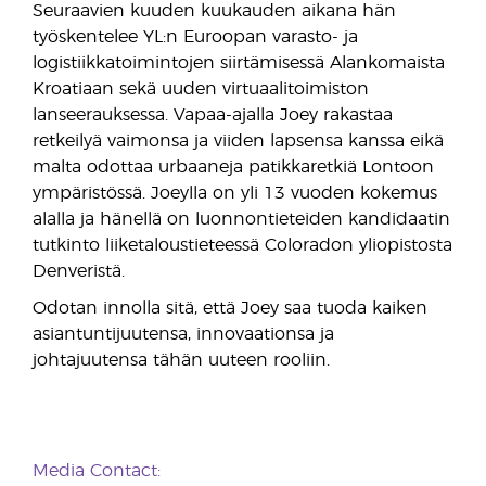
Seuraavien kuuden kuukauden aikana hän
työskentelee YL:n Euroopan varasto- ja
logistiikkatoimintojen siirtämisessä Alankomaista
Kroatiaan sekä uuden virtuaalitoimiston
lanseerauksessa. Vapaa-ajalla Joey rakastaa
retkeilyä vaimonsa ja viiden lapsensa kanssa eikä
malta odottaa urbaaneja patikkaretkiä Lontoon
ympäristössä. Joeylla on yli 13 vuoden kokemus
alalla ja hänellä on luonnontieteiden kandidaatin
tutkinto liiketaloustieteessä Coloradon yliopistosta
Denveristä.
Odotan innolla sitä, että Joey saa tuoda kaiken
asiantuntijuutensa, innovaationsa ja
johtajuutensa tähän uuteen rooliin.
Media Contact: