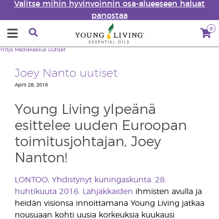
Valitse mihin hyvinvoinnin osa-alueeseen haluat
panostaa
0
Yritys
Mediakeskus
Uutiset
Joey Nanto uutiset
April 28, 2016
Young Living ylpeänä
esittelee uuden Euroopan
toimitusjohtajan, Joey
Nanton!
LONTOO, Yhdistynyt kuningaskunta. 28.
huhtikuuta 2016. Lahjakkaiden
ihmisten avulla ja
heidän visionsa innoittamana Young Living jatkaa
nousuaan kohti uusia korkeuksia kuukausi