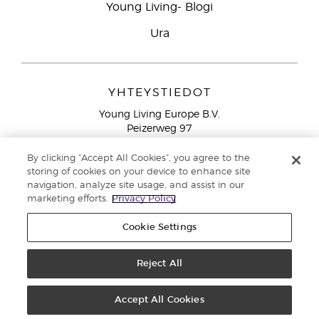
Young Living- Blogi
Ura
YHTEYSTIEDOT
Young Living Europe B.V.
Peizerweg 97
9727 AJ Groningen
Netherlands
By clicking “Accept All Cookies”, you agree to the
storing of cookies on your device to enhance site
Ilmainen yhteydenotto lankanumeroista Suomesta
0800
navigation, analyze site usage, and assist in our
913 239
marketing efforts.
Privacy Policy
Email: asiakaspalvelu@youngliving.com
Cookie Settings
Tekijänoikeus © 2021 Young Living Essential Oils. Kaikki oikeudet
pidätetään. |
Reject All
Yksityisyydensuoja
Accept All Cookies