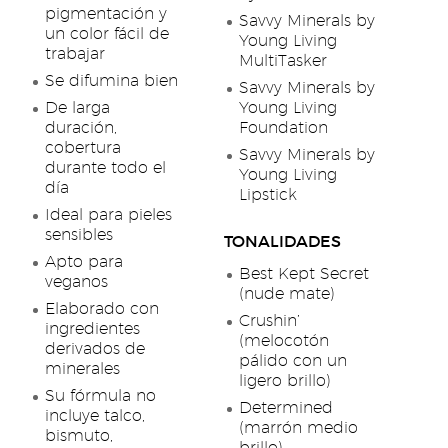
pigmentación y
Savvy Minerals by
un color fácil de
Young Living
trabajar
MultiTasker
Se difumina bien
Savvy Minerals by
De larga
Young Living
duración,
Foundation
cobertura
Savvy Minerals by
durante todo el
Young Living
día
Lipstick
Ideal para pieles
sensibles
TONALIDADES
Apto para
Best Kept Secret
veganos
(nude mate)
Elaborado con
Crushin’
ingredientes
(melocotón
derivados de
pálido con un
minerales
ligero brillo)
Su fórmula no
Determined
incluye talco,
(marrón medio
bismuto,