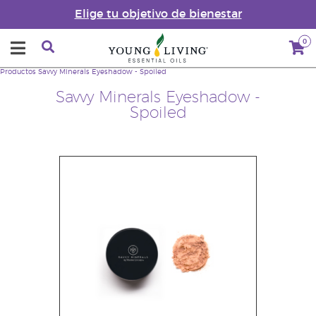
Elige tu objetivo de bienestar
0
Productos
Savvy Minerals Eyeshadow - Spoiled
Savvy Minerals Eyeshadow -
Spoiled