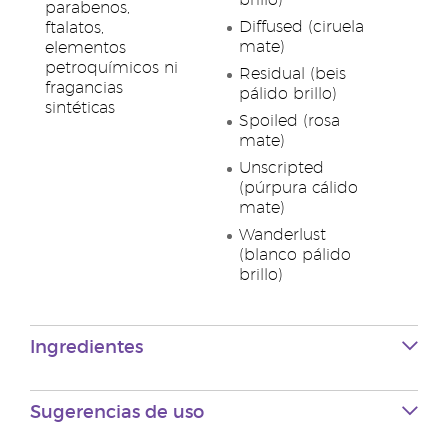
brillo)
parabenos,
Diffused (ciruela
ftalatos,
mate)
elementos
petroquímicos ni
Residual (beis
fragancias
pálido brillo)
sintéticas
Spoiled (rosa
mate)
Unscripted
(púrpura cálido
mate)
Wanderlust
(blanco pálido
brillo)
Ingredientes
Sugerencias de uso