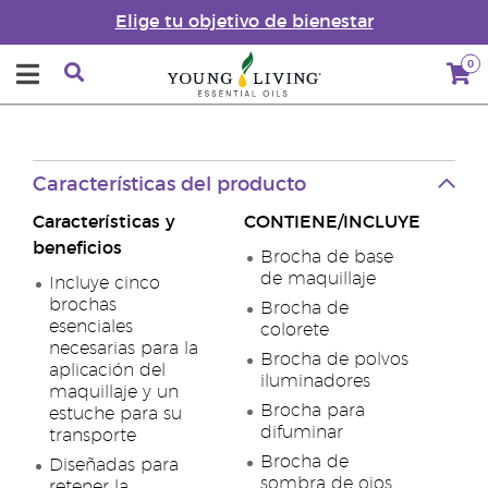
Elige tu objetivo de bienestar
0
Características del producto
Características y
CONTIENE/INCLUYE
beneficios
Brocha de base
de maquillaje
Incluye cinco
brochas
Brocha de
esenciales
colorete
necesarias para la
Brocha de polvos
aplicación del
iluminadores
maquillaje y un
Brocha para
estuche para su
difuminar
transporte
Brocha de
Diseñadas para
sombra de ojos
retener la