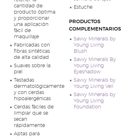
cantidad de
Estuche
producto óptima
y proporcionar
PRODUCTOS
una aplicación
COMPLEMENTARIOS
fácil de
maquillaje
Savvy Minerals by
Fabricadas con
Young Living
fibras sintéticas
Blush
de alta calidad
Savvy Minerals By
Suaves sobre la
Young Living
piel
Eyeshadow
Testadas
Savvy Minerals by
dermatológicamente
Young Living Veil
y con cerdas
Savvy Minerals by
hipoalergénicas
Young Living
Cerdas fáciles de
Foundation
limpiar que se
secan
rápidamente
Aptas para