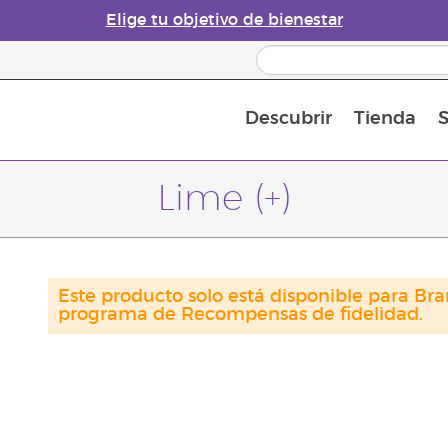
Elige tu objetivo de bienestar
Descubrir
Tienda
S
Acerca de los aceites esenciales
Historia de los aceites esenciales
Guía para difusores de aceites esenciales
Última oportunidad: 50 % de descuento 
Convié
Lime (+)
Este producto solo está disponible para Bra
programa de Recompensas de fidelidad.