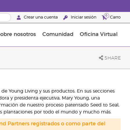
0
Crear una cuenta
Iniciar sesión
Carro
obre nosotros
Comunidad
Oficina Virtual
en el cuidado de la piel
rtete en Brand Partner
Complementos alimenticios
La guía Young Living de complementos alimenticios
Cómo usar los aceites esenciales
Beneficios de un Brand Partner de Young Living
SHARE
a de Young Living y sus productos. En sus secciones
ora y presidenta ejecutiva, Mary Young, una
nformación de nuestro proceso patentado Seed to Seal,
as plantaciones por todo el mundo y mucho más.
nd Partners registrados o como parte del