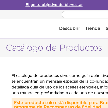
Elige tu objetivo de bienestar
Descubrir
Tienda
S
Acerca de los aceites esenciales
Historia de los aceites esenciales
Guía para difusores de aceites esenciales
Última oportunidad: 50 % de descuento 
Convié
Catálogo de Productos
El catálogo de productos sirve como guía definitiv
se encuentran un mensaje especial de la co-fundad
detallada guía de uso de los aceites esenciales, i
una mirada en profundidad a cada una de nuestr
Este producto solo está disponible para Bra
programa de Recompensas de fidelidad.