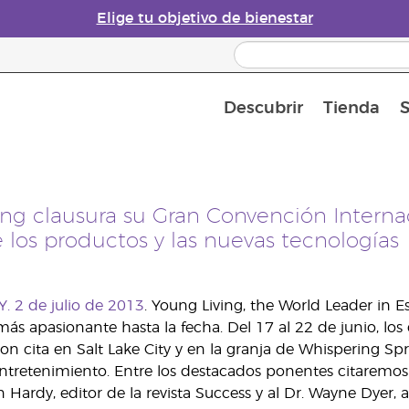
Elige tu objetivo de bienestar
Descubrir
Tienda
S
Acerca de los aceites esenciales
Historia de los aceites esenciales
Guía para difusores de aceites esenciales
Última oportunidad: 50 % de descuento 
Convié
ing clausura su Gran Convención Interna
 los productos y las nuevas tecnologías
. 2 de julio de 2013
. Young Living, the World Leader in E
ás apasionante hasta la fecha. Del 17 al 22 de junio, los 
n cita en Salt Lake City y en la granja de Whispering Spr
entretenimiento. Entre los destacados ponentes citaremo
n Hardy, editor de la revista Success y al Dr. Wayne Dyer, 