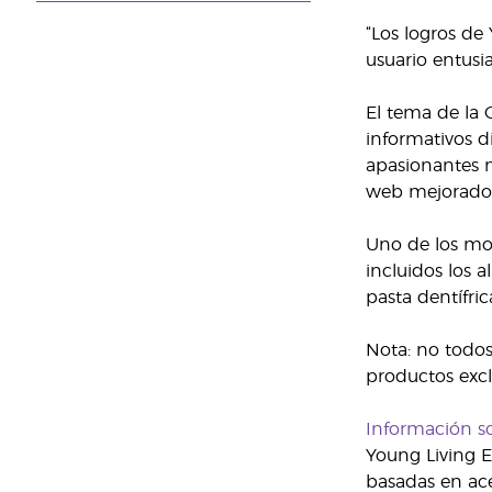
“Los logros de
usuario entusi
El tema de la C
informativos d
apasionantes n
web mejorado, 
Uno de los mom
incluidos los a
pasta dentífri
Nota: no todos
productos excl
Información s
Young Living E
basadas en ace