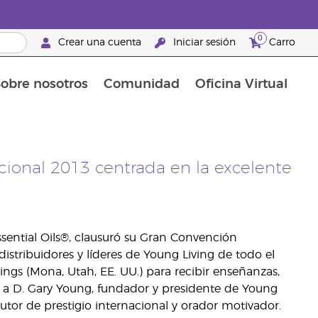
0
Crear una cuenta
Iniciar sesión
Carro
obre nosotros
Comunidad
Oficina Virtual
en el cuidado de la piel
rtete en Brand Partner
Complementos alimenticios
La guía Young Living de complementos alimenticios
Cómo usar los aceites esenciales
Beneficios de un Brand Partner de Young Living
cional 2013 centrada en la excelente
ssential Oils®, clausuró su Gran Convención
distribuidores y líderes de Young Living de todo el
ings (Mona, Utah, EE. UU.) para recibir enseñanzas,
s a D. Gary Young, fundador y presidente de Young
autor de prestigio internacional y orador motivador.