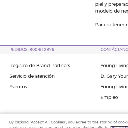
piel y prepara
modelo de nego
Para obtener m
PEDIDOS: 900-812976
CONTÁCTAN
Registro de Brand Partners
Young Livin
Servicio de atención
D. Gary You
Eventos
Young Livin
Empleo
Copyright © 2021 Young Living Essential Oils. Todos los derechos reserv
By clicking “Accept All Cookies”, you agree to the storing of cook
analyze site usage, and assist in our marketing efforts.
Privacy P