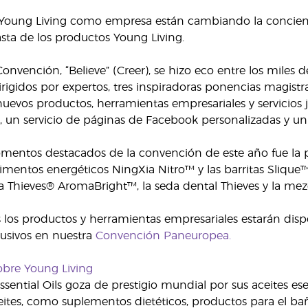
 Young Living como empresa están cambiando la concienci
asta de los productos Young Living.
onvención, “Believe” (Creer), se hizo eco entre los miles d
irigidos por expertos, tres inspiradoras ponencias magistr
uevos productos, herramientas empresariales y servicios ja
un servicio de páginas de Facebook personalizadas y un 
entos destacados de la convención de este año fue la p
limentos energéticos NingXia Nitro™ y las barritas Slique™
ca Thieves® AromaBright™, la seda dental Thieves y la mez
 los productos y herramientas empresariales estarán dis
usivos en nuestra
Convención Paneuropea.
obre Young Living
ssential Oils goza de prestigio mundial por sus aceites e
ites, como suplementos dietéticos, productos para el bañ