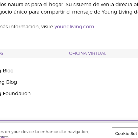
dos naturales para el hogar. Su sistema de venta directa 
cio único para compartir el mensaje de Young Living de b
ás información, visite
youngliving.com
.
OS
OFICINA VIRTUAL
g Blog
ng Blog
g Foundation
ados. |
Política de privacidad
ies on your device to enhance site navigation,
Cookie Set
olicy