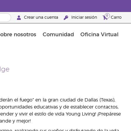
0
Crear una cuenta
Iniciar sesión
Carro
obre nosotros
Comunidad
Oficina Virtual
en el cuidado de la piel
rtete en Brand Partner
Complementos alimenticios
La guía Young Living de complementos alimenticios
Cómo usar los aceites esenciales
Beneficios de un Brand Partner de Young Living
dge
án el fuego” en la gran ciudad de Dallas (Texas),
oportunidades educativas y de establecer contactos,
der y vivir el estilo de vida Young Living! ¡Prepárese
rande y mejor!