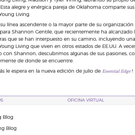
oung Living, Madison y Tyler Vining, labrando su propio de
Esta alegre y enérgica pareja de Oklahoma comparte sus m
Young Living.
su línea ascendente o la mayor parte de su organización
 para Shannon Gentile, que recientemente ha alcanzado la 
eras que se han interpuesto en su camino, incluyendo u
ung Living que viven en otros estados de EE.UU. A veces
 con Shannon, descubrimos algunas de sus pasiones, cons
mente de donde se encuentre.
Essential Edge
ás le espera en la nueva edición de julio de
!
OS
OFICINA VIRTUAL
g Blog
ng Blog