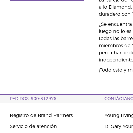
La pareja de Y
a lo Diamond. 
duradero con 
¿Se encuentra 
luego no lo es
todas las barr
miembros de Yo
pero charlando
independiente
¡Todo esto y m
PEDIDOS: 900-812976
CONTÁCTAN
Registro de Brand Partners
Young Livin
Servicio de atención
D. Gary You