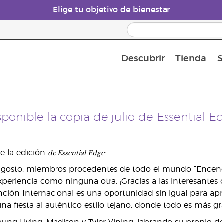
Elige tu objetivo de bienestar
Descubrir
Tienda
S
Acerca de los aceites esenciales
Historia de los aceites esenciales
Guía para difusores de aceites esenciales
Última oportunidad: 50 % de descuento 
Convié
sponible la copia de julio de Essential E
de
Essential Edge
de la edición
:
gosto, miembros procedentes de todo el mundo “Encender
periencia como ninguna otra. ¡Gracias a las interesantes 
ción Internacional es una oportunidad sin igual para apren
una fiesta al auténtico estilo tejano, donde todo es más g