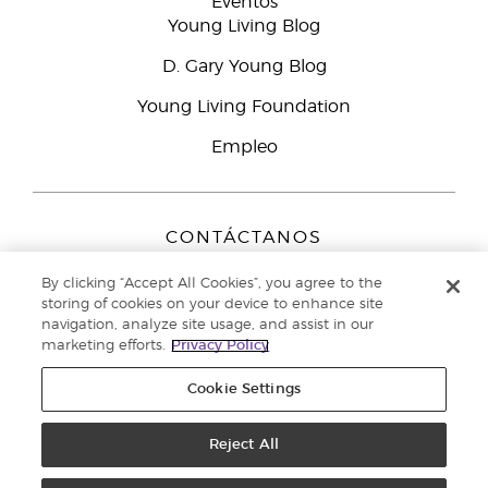
Eventos
Young Living Blog
D. Gary Young Blog
Young Living Foundation
Empleo
CONTÁCTANOS
Young Living Europe B.V.
By clicking “Accept All Cookies”, you agree to the
Peizerweg 97
storing of cookies on your device to enhance site
9727 AJ Groningen
navigation, analyze site usage, and assist in our
Netherlands
marketing efforts.
Privacy Policy
Servicio de atención:
900-812976
Cookie Settings
Copyright © 2021 Young Living Essential Oils. Todos los derechos
reservados. |
Reject All
Política de privacidad