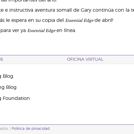
más importantes del año.
 e instructiva aventura somalí de Gary continúa con la te
Essential Edge
ás le espera en su copia del
de abril!
Essential Edge
í
para ver ya
en línea.
OS
OFICINA VIRTUAL
g Blog
ng Blog
g Foundation
ados. |
Política de privacidad