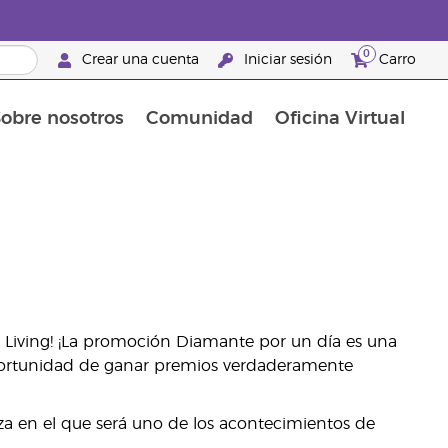
0
Crear una cuenta
Iniciar sesión
Carro
obre nosotros
Comunidad
Oficina Virtual
 en Brand Partner
Complementos alimenticios
La guía Young Living de complementos alimenticios
Cómo usar los aceites esenciales
Beneficios de un Brand Partner de Young Living
Living! ¡La promoción Diamante por un día es una
portunidad de ganar premios verdaderamente
za en el que será uno de los acontecimientos de