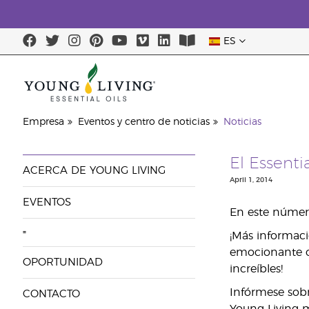
ES
Última op
Empresa
Eventos y centro de noticias
Noticias
El Essenti
ACERCA DE YOUNG LIVING
April 1, 2014
EVENTOS
En este núme
=
¡Más informac
emocionante o
OPORTUNIDAD
increíbles!
Infórmese sobr
CONTACTO