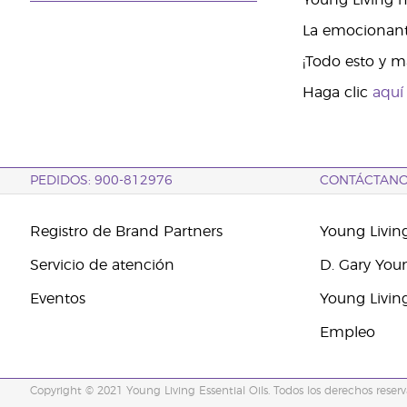
Young Living 
La emocionante
¡Todo esto y m
Haga clic
aqu
PEDIDOS: 900-812976
CONTÁCTAN
Registro de Brand Partners
Young Livin
Servicio de atención
D. Gary You
Eventos
Young Livin
Empleo
Copyright © 2021 Young Living Essential Oils. Todos los derechos reserv