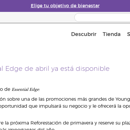
Elige tu objetivo de bienestar
Descubrir
Tienda
S
ortunidad: 50 % de descuento en el cuidado de la piel
Acerca de los aceites esenciales
Historia de los aceites esenciales
Guía para difusores de aceites esenciales
Conviértete
al Edge de abril ya está disponible
Essential Edge
ro de
:
ión sobre una de las promociones más grandes de Young 
portunidad que impulsará su negocio y le ofrecerá la o
e la próxima Reforestación de primavera y reserve su pla