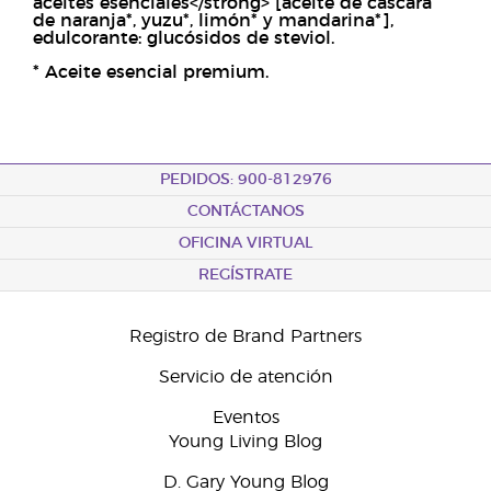
aceites esenciales
<
/
strong>
[aceite de cáscara
de naranja*, yuzu*, limón* y mandarina*],
edulcorante: glucósidos de steviol.
* Aceite esencial premium.
PEDIDOS: 900-812976
CONTÁCTANOS
OFICINA VIRTUAL
REGÍSTRATE
Registro de Brand Partners
Servicio de atención
Eventos
Young Living Blog
D. Gary Young Blog