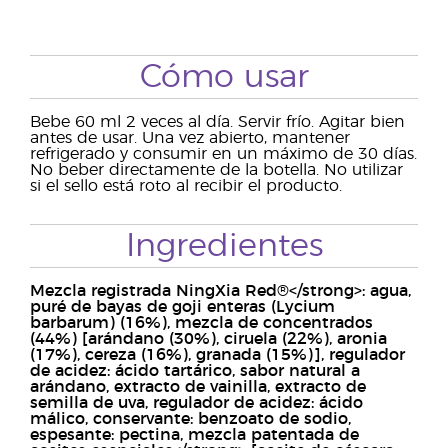
Cómo usar
Bebe 60 ml 2 veces al día. Servir frío. Agitar bien
antes de usar. Una vez abierto, mantener
refrigerado y consumir en un máximo de 30 días.
No beber directamente de la botella. No utilizar
si el sello está roto al recibir el producto.
Ingredientes
Mezcla registrada NingXia Red®
<
/
strong>
: agua,
puré de bayas de goji enteras (Lycium
barbarum) (16%), mezcla de concentrados
(44%) [arándano (30%), ciruela (22%), aronia
(17%), cereza (16%), granada (15%)], regulador
de acidez: ácido tartárico, sabor natural a
arándano, extracto de vainilla, extracto de
semilla de uva, regulador de acidez: ácido
málico, conservante: benzoato de sodio,
espesante: pectina,
mezcla patentada de