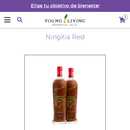
Elige tu objetivo de bienestar
0
NingXia Red