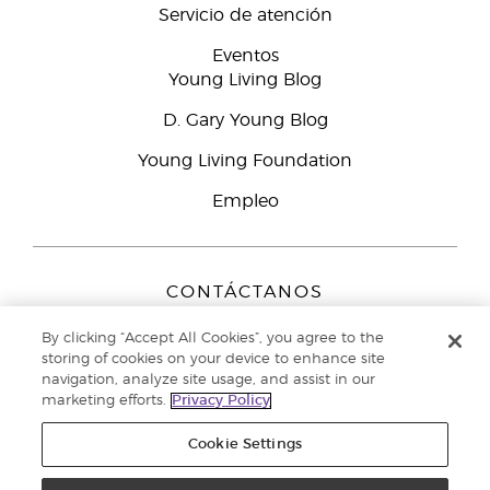
Servicio de atención
Eventos
Young Living Blog
D. Gary Young Blog
Young Living Foundation
Empleo
CONTÁCTANOS
Young Living Europe B.V.
By clicking “Accept All Cookies”, you agree to the
Peizerweg 97
storing of cookies on your device to enhance site
9727 AJ Groningen
navigation, analyze site usage, and assist in our
Netherlands
marketing efforts.
Privacy Policy
Servicio de atención:
900-812976
Cookie Settings
Copyright © 2021 Young Living Essential Oils. Todos los derechos