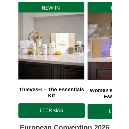
Thieves® – The Essentials
Women's Wellne
Kit
Essentials
LEER MÁS
LEER M
European Convention 2026