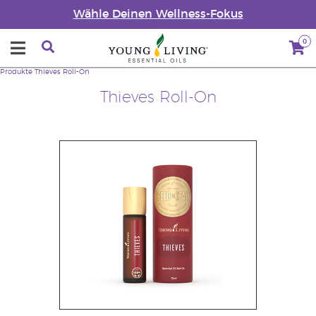
Wähle Deinen Wellness-Fokus
0
Produkte
Thieves Roll-On
Thieves Roll-On