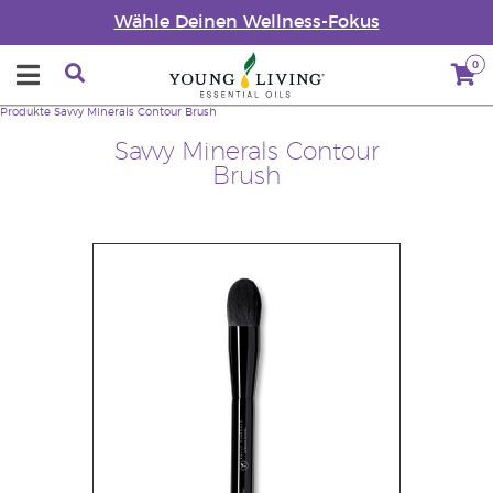
Wähle Deinen Wellness-Fokus
0
Produkte
Savvy Minerals Contour Brush
Savvy Minerals Contour
Brush