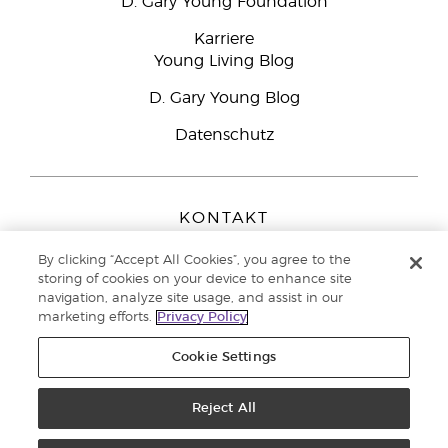
D. Gary Young Foundation
Karriere
Young Living Blog
D. Gary Young Blog
Datenschutz
KONTAKT
Young Living Europe B.V.
By clicking “Accept All Cookies”, you agree to the
Peizerweg 97
storing of cookies on your device to enhance site
9727 AJ Groningen
navigation, analyze site usage, and assist in our
Netherlands
marketing efforts.
Privacy Policy
Kundenservice:
08000-825049
Cookie Settings
Copyright © 2021 Young Living Essential Oils. Alle Rechte vorbehalten. |
Datenschutzerklärung
Reject All
|
Impressum