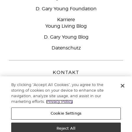
D. Gary Young Foundation
Karriere
Young Living Blog
D. Gary Young Blog
Datenschutz
KONTAKT
Young Living Europe B.V.
By clicking “Accept All Cookies”, you agree to the
Peizerweg 97
storing of cookies on your device to enhance site
9727 AJ Groningen
navigation, analyze site usage, and assist in our
Netherlands
marketing efforts.
Privacy Policy
Kundenservice:
08000-825049
Cookie Settings
Copyright © 2021 Young Living Essential Oils. Alle Rechte vorbehalten. |
Datenschutzerklärung
Reject All
|
Impressum