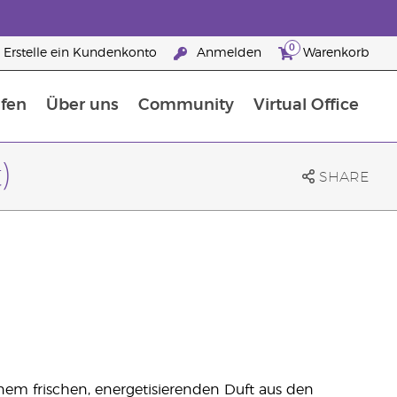
0
Erstelle ein Kundenkonto
Anmelden
Warenkorb
fen
Über uns
Community
Virtual Office
flege
rfahre mehr über Nährstoffe
Der Young Living Guide zu Nahrungsergänzungsmitteln
ie man ätherische Öle verwendet
25 raisons de devenir Partenaire de la marque
)
SHARE
einem frischen, energetisierenden Duft aus den