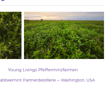
Young Livings Pfefferminzfarmen
abbeemint Partnerdestillerie — Washington, USA