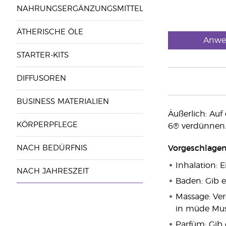
NAHRUNGSERGÄNZUNGSMITTEL
ÄTHERISCHE ÖLE
Anwe
STARTER-KITS
DIFFUSOREN
BUSINESS MATERIALIEN
Äußerlich: Auf
KÖRPERPFLEGE
6® verdünnen
NACH BEDÜRFNIS
Vorgeschlage
Inhalation: 
NACH JAHRESZEIT
Baden: Gib e
Massage: Ve
in müde Mus
Parfüm: Gib 