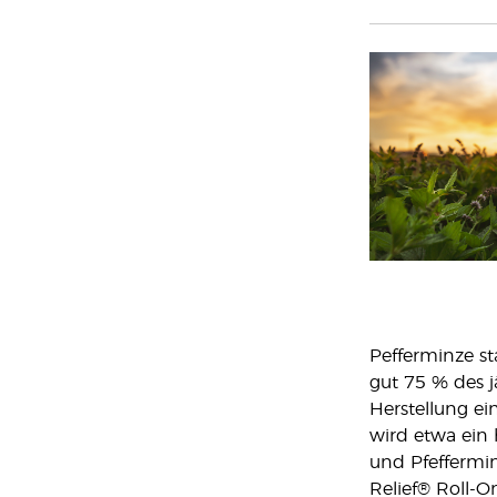
Pefferminze s
gut 75 % des j
Herstellung ei
wird etwa ein 
und Pfeffermin
Relief® Roll-On