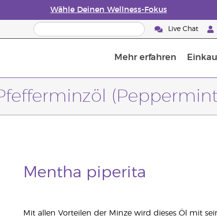
Wähle Deinen Wellness-Fokus
Live Chat
Mehr erfahren
Einkau
Die Geschichte von ätherischen Öle
Leitfaden für ätherische Öle
Alles über Diffusoren für ätherische Öle
Letzte Chance: 50 % Rabatt auf Hautp
E
W
Pfefferminzöl (Peppermint
Mentha piperita
Mit allen Vorteilen der Minze wird dieses Öl mit s