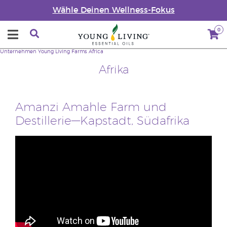
Wähle Deinen Wellness-Fokus
0
Unternehmen
Young Living Farms
Africa
Afrika
Amanzi Amahle Farm und
Destillerie—Kapstadt, Südafrika