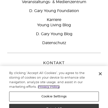
Veranstaltungs- & Medienzentrum
D. Gary Young Foundation
Karriere
Young Living Blog
D. Gary Young Blog
Datenschutz
KONTAKT
Young Living Europe B.V.
By clicking “Accept All Cookies”, you agree to the
Peizerweg 97
storing of cookies on your device to enhance site
9727 AJ Groningen
navigation, analyze site usage, and assist in our
Netherlands
marketing efforts.
Privacy Policy
Kundenservice:
08000-825049
Cookie Settings
Copyright © 2021 Young Living Essential Oils. Alle Rechte vorbehalten. |