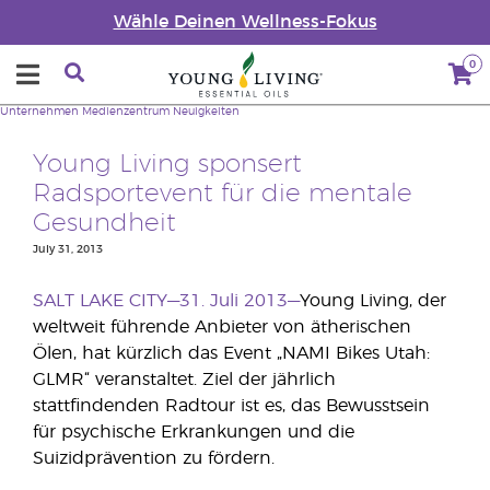
Wähle Deinen Wellness-Fokus
0
Unternehmen
Medienzentrum
Neuigkeiten
Young Living sponsert
Radsportevent für die mentale
Gesundheit
July 31, 2013
SALT LAKE CITY—31. Juli 2013—
Young Living, der
weltweit führende Anbieter von ätherischen
Ölen, hat kürzlich das Event „NAMI Bikes Utah:
GLMR“ veranstaltet. Ziel der jährlich
stattfindenden Radtour ist es, das Bewusstsein
für psychische Erkrankungen und die
Suizidprävention zu fördern.