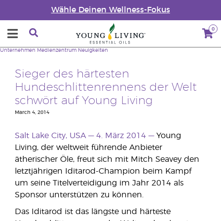
Wähle Deinen Wellness-Fokus
0
Unternehmen
Medienzentrum
Neuigkeiten
Sieger des härtesten
Hundeschlittenrennens der Welt
schwört auf Young Living
March 4, 2014
Salt Lake City, USA — 4. März 2014 —
Young
Living, der weltweit führende Anbieter
ätherischer Öle, freut sich mit Mitch Seavey den
letztjährigen Iditarod-Champion beim Kampf
um seine Titelverteidigung im Jahr 2014 als
Sponsor unterstützen zu können.
Das Iditarod ist das längste und härteste